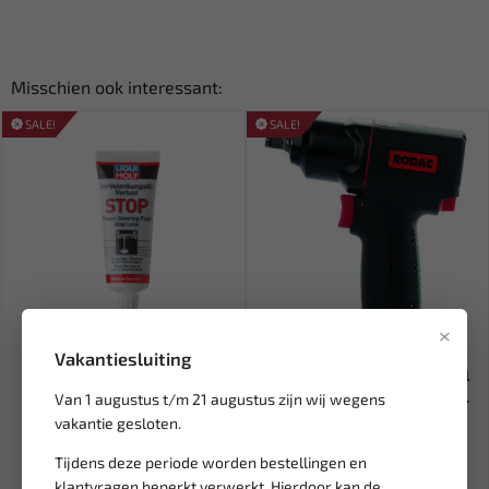
Misschien ook interessant:
SALE!
SALE!
×
Leverbaar
Leverbaar
Vakantiesluiting
LIQUI MOLY Transmissieolie
RODAC 3/8" slagmoersleutel
verliesstop 35 ml LM-10...
Twin Hammer 585 Nm RC66...
Van 1 augustus t/m 21 augustus zijn wij wegens
vakantie gesloten.
8,71
240,79
10,89
481,58
Tijdens deze periode worden bestellingen en
Ex. btw: € 7,20
Ex. btw: € 199,00
klantvragen beperkt verwerkt. Hierdoor kan de