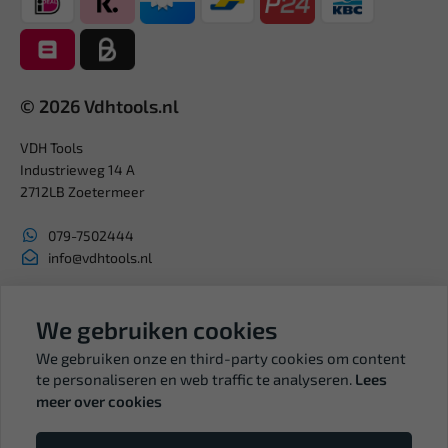
© 2026 Vdhtools.nl
VDH Tools
Industrieweg 14 A
2712LB Zoetermeer
079-7502444
info@vdhtools.nl
KVK: 27327513
BTW: NL819958657B01
We gebruiken cookies
We gebruiken onze en third-party cookies om content
te personaliseren en web traffic te analyseren.
Lees
meer over cookies
Volg ons