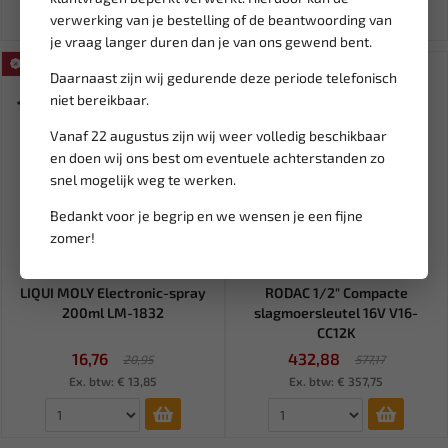
verwerking van je bestelling of de beantwoording van
je vraag langer duren dan je van ons gewend bent.
SALE!
SALE!
Daarnaast zijn wij gedurende deze periode telefonisch
niet bereikbaar.
Vanaf 22 augustus zijn wij weer volledig beschikbaar
en doen wij ons best om eventuele achterstanden zo
snel mogelijk weg te werken.
Bedankt voor je begrip en we wensen je een fijne
zomer!
Leverbaar
Leverbaar
LIQUI MOLY Electronic-spray
RODAC 1/2" Compacte
200ml LM-1832
slagmoersleutel 16V V16-
CC12K
16,76
432,88
20,95
577,17
Ex. btw: € 13,85
Ex. btw: € 357,75