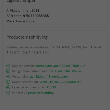
Eigenschappen
Artikelnummer:
5092
EAN code:
4710589035435
Merk:
Force Tools
Productomschrijving
9-Delig resistorx sleutel set: T-10H; T-15H; T-20H; T-25H; T-27H;
T-30H; T-40H; T-45H; T-50H
Klantenservice,
werkdagen van 9:00 tot 17:00 uur
Veilig online betalen met
o.a. iDeal, Billie, Klarna
Verzending:
gemiddeld 1-3 werkdagen
Groot assortiment,
wekelijks nieuwe producten
Lage verzendkosten NL
€ 6,95
vanaf € 75
gratis verzending