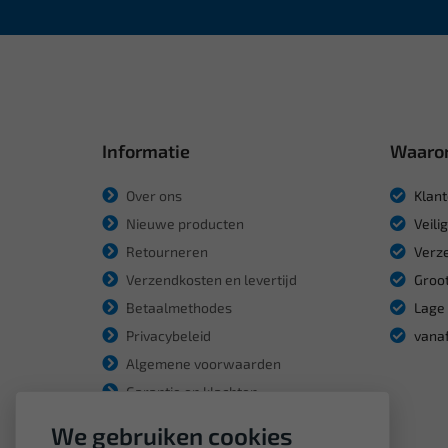
Informatie
Waaro
Over ons
Klant
Nieuwe producten
Veili
Retourneren
Verze
Verzendkosten en levertijd
Groot
Betaalmethodes
Lage 
Privacybeleid
vanaf
Algemene voorwaarden
Garantie en klachten
We gebruiken cookies