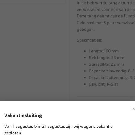
In de bek van de tang zitten d
verwisselen voor een van de 5
Deze tang neemt dus de functi
Geleverd met 5 paar verwisselb
gebogen.
Specificaties:
Lengte: 160 mm
Bek lengte: 33 mm
Staal dikte: 22 mm
Capaciteit inwendig: 6
Capaciteit uitwendig: 3
Gewicht: 145 gr
Klantenservice,
werkdagen v
Vakantiesluiting
Veilig online betalen met
o.a.
Verzending:
gemiddeld 1-3 
Van 1 augustus t/m 21 augustus zijn wij wegens vakantie
Groot assortiment,
wekelijk
gesloten.