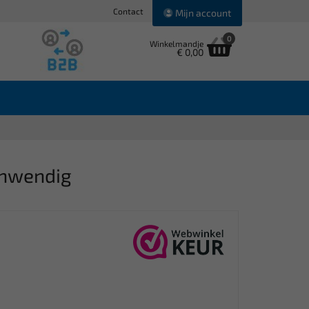
Contact
Mijn account
0
Winkelmandje
€ 0,00
inwendig