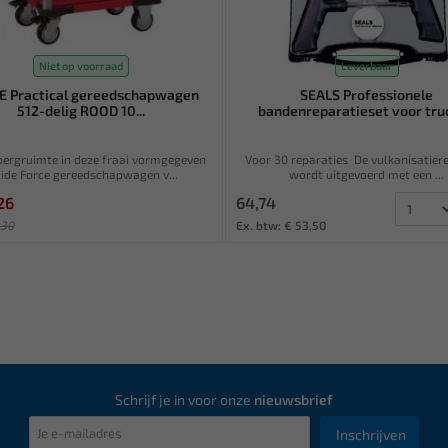
Niet op voorraad
Leverbaar
E Practical gereedschapwagen
SEALS Professionele
512-delig ROOD 10...
bandenreparatieset voor truc
bergruimte in deze fraai vormgegeven
Voor 30 reparaties De vulkanisatier
lide Force gereedschapwagen v...
wordt uitgevoerd met een ...
26
64,74
,30
Ex. btw: € 53,50
 € 2.065,50
Schrijf je in voor onze
nieuwsbrief
Inschrijven