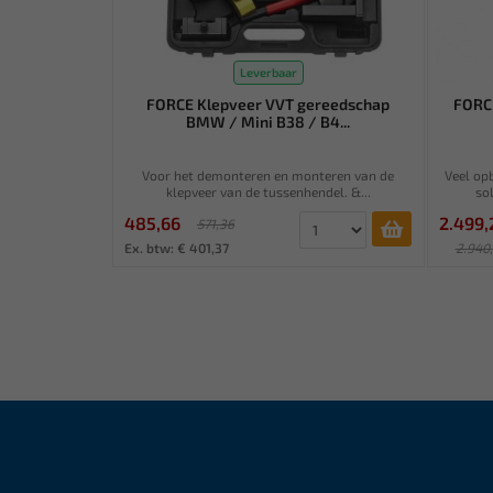
Leverbaar
FORCE Klepveer VVT gereedschap
FORC
BMW / Mini B38 / B4...
Voor het demonteren en monteren van de
Veel op
klepveer van de tussenhendel. &...
so
485,66
2.499,
571,36
Ex. btw: € 401,37
2.940
Ex. btw: