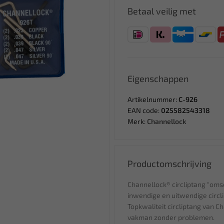
Betaal veilig met
Eigenschappen
Artikelnummer:
C-926
EAN code:
025582543318
Merk:
Channellock
Productomschrijving
Channellock® circliptang "om
inwendige en uitwendige circl
Topkwaliteit circliptang van C
vakman zonder problemen.