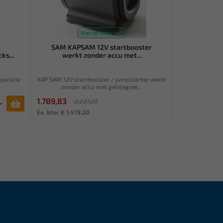
Niet op voorraad
SAM KAPSAM 12V startbooster
ks...
werkt zonder accu met...
eparatie
KAP'SAM 12V startbooster / jumpstarter werkt
zonder accu met geïntegree...
1.789,83
2.237,29
Ex. btw: € 1.479,20