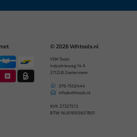
 met
© 2026 Vdhtools.nl
VDH Tools
Industrieweg 14 A
2712LB Zoetermeer
079-7502444
info@vdhtools.nl
KVK: 27327513
BTW: NL819958657B01