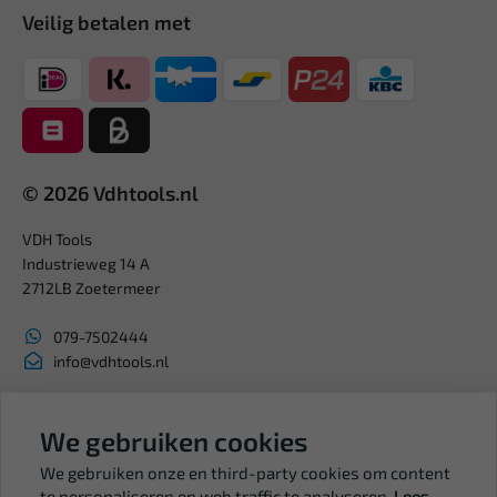
Veilig betalen met
© 2026 Vdhtools.nl
VDH Tools
Industrieweg 14 A
2712LB Zoetermeer
079-7502444
info@vdhtools.nl
KVK: 27327513
BTW: NL819958657B01
We gebruiken cookies
We gebruiken onze en third-party cookies om content
te personaliseren en web traffic te analyseren.
Lees