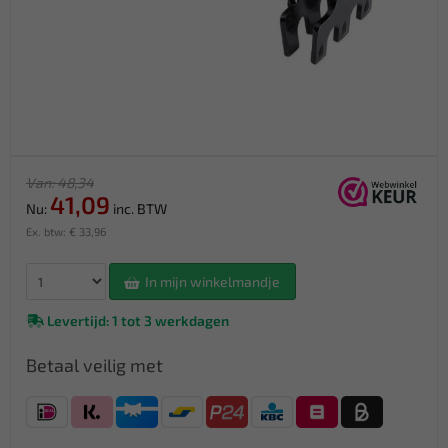
Van: 48,34
41,09
Nu:
inc. BTW
Ex. btw: € 33,96
In mijn winkelmandje
Levertijd: 1 tot 3 werkdagen
Betaal veilig met