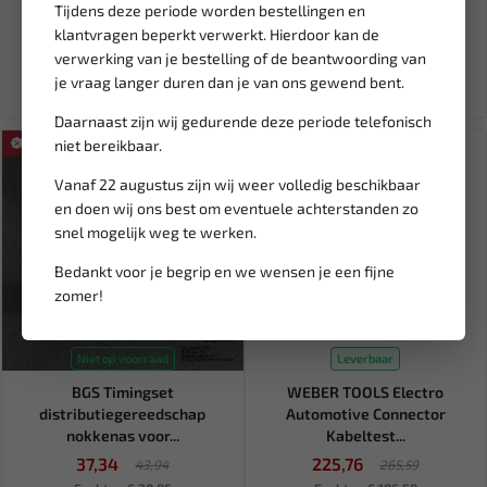
73543
Tijdens deze periode worden bestellingen en
668,06
8,95
klantvragen beperkt verwerkt. Hierdoor kan de
785,96
verwerking van je bestelling of de beantwoording van
Ex. btw: € 552,12
Ex. btw: € 7,40
je vraag langer duren dan je van ons gewend bent.
Daarnaast zijn wij gedurende deze periode telefonisch
SALE!
niet bereikbaar.
SALE!
Vanaf 22 augustus zijn wij weer volledig beschikbaar
en doen wij ons best om eventuele achterstanden zo
snel mogelijk weg te werken.
Bedankt voor je begrip en we wensen je een fijne
zomer!
Niet op voorraad
Leverbaar
BGS Timingset
WEBER TOOLS Electro
distributiegereedschap
Automotive Connector
nokkenas voor...
Kabeltest...
37,34
225,76
43,94
265,59