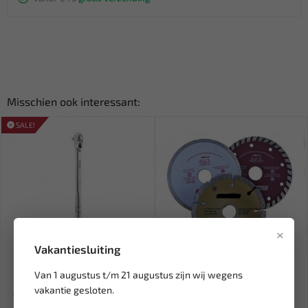
Misschien ook interessant:
SALE!
×
Vakantiesluiting
Leverbaar
Leverbaar
Van 1 augustus t/m 21 augustus zijn wij wegens
FORCE 3/4" Momentsleutel
WORK PLUS Diamant
vakantie gesloten.
140 ~ 980 Nm met QuickLoc...
slijpschijven set 115mm W-