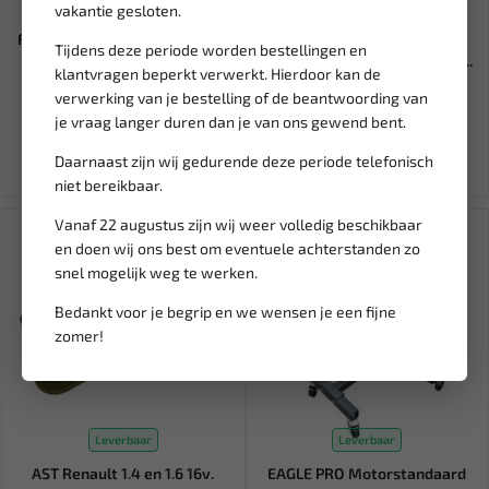
Leverbaar
Leverbaar
vakantie gesloten.
FORCE Timingset BMW M47 /
FORCE 3/8" Bout en moer
Tijdens deze periode worden bestellingen en
M57 2.0 16v motoren 905G...
verwijder dop 10 mm 912U3-...
klantvragen beperkt verwerkt. Hierdoor kan de
verwerking van je bestelling of de beantwoording van
106,30
11,62
125,05
13,67
je vraag langer duren dan je van ons gewend bent.
Ex. btw: € 87,85
Ex. btw: € 9,61
Daarnaast zijn wij gedurende deze periode telefonisch
niet bereikbaar.
Vanaf 22 augustus zijn wij weer volledig beschikbaar
en doen wij ons best om eventuele achterstanden zo
snel mogelijk weg te werken.
Bedankt voor je begrip en we wensen je een fijne
zomer!
Leverbaar
Leverbaar
AST Renault 1.4 en 1.6 16v.
EAGLE PRO Motorstandaard