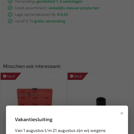
Verzending:
gemiddeld 1-3 werkdagen
Groot assortiment,
wekelijks nieuwe producten
Lage verzendkosten NL
€ 6,95
vanaf € 75
gratis verzending
Misschien ook interessant:
SALE!
SALE!
×
Vakantiesluiting
Van 1 augustus t/m 21 augustus zijn wij wegens