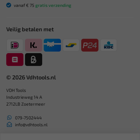
vanaf € 75
gratis verzending
Veilig betalen met
© 2026 Vdhtools.nl
VDH Tools
Industrieweg 14 A
2712LB Zoetermeer
079-7502444
info@vdhtools.nl
KVK: 27327513