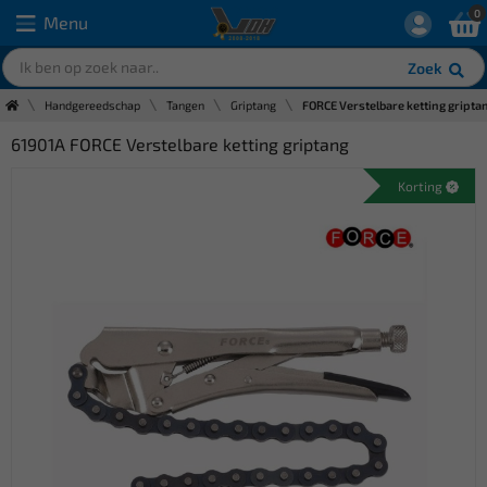
0
Menu
Zoek
Handgereedschap
Tangen
Griptang
FORCE Verstelbare ketting gripta
61901A FORCE Verstelbare ketting griptang
Korting