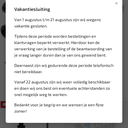
×
Vakantiesluiting
Van 1 augustus t/m 21 augustus zijn wij wegens
vakantie gesloten.
Tijdens deze periode worden bestellingen en
klantvragen beperkt verwerkt. Hierdoor kan de
Leverbaar
Leverbaar
verwerking van je bestelling of de beantwoording van
je vraag langer duren dan je van ons gewend bent.
BGS Universele
SATRA Timingset Rover,
schakelkastsleutel BGS-9803
Peugeot, Ford, Volvo 2.0 &...
Daarnaast zijn wij gedurende deze periode telefonisch
niet bereikbaar.
4,55
19,95
Vanaf 22 augustus zijn wij weer volledig beschikbaar
Ex. btw: € 3,76
Ex. btw: € 16,49
en doen wij ons best om eventuele achterstanden zo
snel mogelijk weg te werken.
Bedankt voor je begrip en we wensen je een fijne
SALE!
zomer!