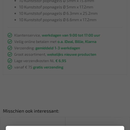
10 Kunststof popnagels Ø 5mm x 15.8mm
10 Kunststof popnagels Ø 5mm x 17.2mm
10 Kunststof popnagels Ø 6.3mm x 25.2mm
10 Kunststof popnagels Ø 6.6mm x 17.2mm
Klantenservice,
werkdagen van 9:00 tot 17:00 uur
Veilig online betalen met
o.a. iDeal, Billie, Klarna
Verzending:
gemiddeld 1-3 werkdagen
Groot assortiment,
wekelijks nieuwe producten
Lage verzendkosten NL
€ 6,95
vanaf € 75
gratis verzending
Misschien ook interessant: