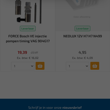
Leverbaar
Leverbaar
FORCE Bosch VE injectie
NEOLUX 12V H7 H7 N499
pompen timing VAG 904G17
19,39
4,95
22,81
Ex. btw: € 16,02
Ex. btw: € 4,09
Schrijf je in voor onze
nieuwsbrief