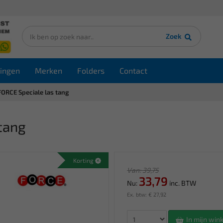
Zoek
ingen
Merken
Folders
Contact
FORCE Speciale las tang
tang
Korting
Van: 39,75
33,79
Nu:
inc. BTW
Ex. btw: € 27,92
In mijn wi