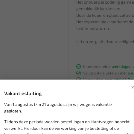
Het ontwerp is zodanig gemaak
gemakkelijk kan lassen.
Door de koperen plaat zal ze t
Het koperen blok voorkomt doo
lastemperaturen.
Let op zorg altijd voor veilig
Klantenservice,
werkdagen v
Veilig online betalen met
o.a.
Verzending:
gemiddeld 1-3 
Groot assortiment,
wekelijk
Vakantiesluiting
Lage verzendkosten NL
€ 6,
vanaf € 75
gratis verzending
Van 1 augustus t/m 21 augustus zijn wij wegens vakantie
gesloten.
Tijdens deze periode worden bestellingen en klantvragen beperkt
verwerkt. Hierdoor kan de verwerking van je bestelling of de