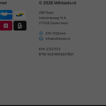
 met
© 2026 Vdhtools.nl
VDH Tools
Industrieweg 14 A
2712LB Zoetermeer
079-7502444
info@vdhtools.nl
KVK: 27327513
BTW: NL819958657B01