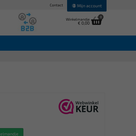
Contact
Mijn account
0
Winkelmandje
€ 0,00
nkelmandje