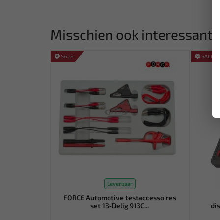
Misschien ook interessant:
SALE!
SALE!
Leverbaar
FORCE Automotive testaccessoires
set 13-Delig 913C...
di