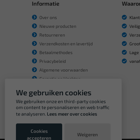
Informatie
Waaro
Over ons
Klant
Nieuwe producten
Veili
Retourneren
Verze
Verzendkosten en levertijd
Groot
Betaalmethodes
Lage 
Privacybeleid
vanaf
Algemene voorwaarden
Garantie en klachten
We gebruiken cookies
We gebruiken onze en third-party cookies
om content te personaliseren en web traffic
te analyseren.
Lees meer over cookies
Cookies
Weigeren
accepteren