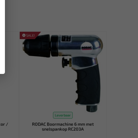
SALE!
Leverbaar
tor /
RODAC Boormachine 6 mm met
snelspankop RC203A