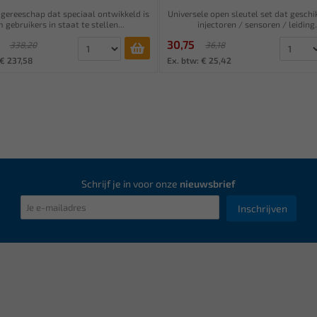
 gereeschap dat speciaal ontwikkeld is
Universele open sleutel set dat geschik
 gebruikers in staat te stellen...
injectoren / sensoren / leiding.
30,75
338,20
36,18
 € 237,58
Ex. btw: € 25,42
Schrijf je in voor onze
nieuwsbrief
Inschrijven