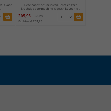
t is voor
Deze boormachine is een lichte en zeer
..
krachtige boormachine is geschikt voor ie...
245,93
327,91
Ex. btw: € 203,25