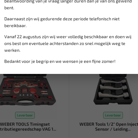
beantwoording van je vraag langer duren dan je van ons gewend
bent.
Daarnaast zijn wij gedurende deze periode telefonisch niet
bereikbaar.
SALE!
Vanaf 22 augustus zijn wij weer volledig beschikbaar en doen wij
ons best om eventuele achterstanden zo snel mogelijk weg te
werken.
Bedankt voor je begrip en we wensen je een fijne zomer!
Leverbaar
Leverbaar
WEBER TOOLS Timingset
WEBER Tools 1/2" Open Injec
stributiegereedschap VAG 1...
Sensor / Leiding...