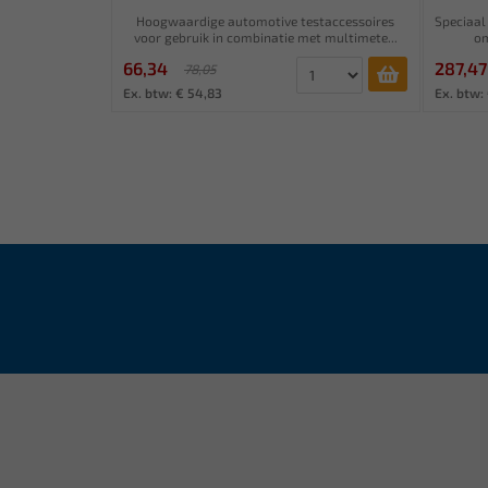
Hoogwaardige automotive testaccessoires
Speciaal
voor gebruik in combinatie met multimete...
om
66,34
287,47
78,05
Ex. btw: € 54,83
Ex. btw: