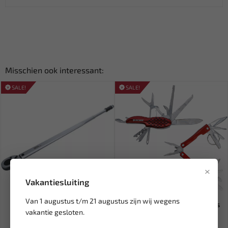
Misschien ook interessant:
SALE!
SALE!
×
Vakantiesluiting
Leverbaar
Leverbaar
Van 1 augustus t/m 21 augustus zijn wij wegens
BGS 3/4'' Momentsleutel 20
BGS Multifunctioneel zakmes
vakantie gesloten.
mm 140-980 Nm 990
en multitool BGS-50632