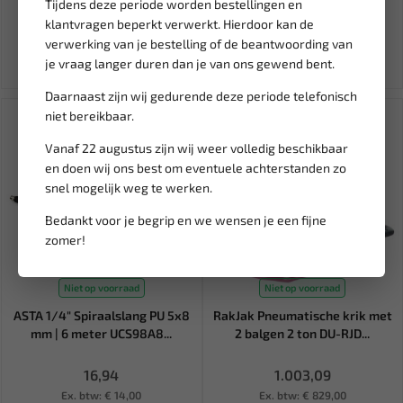
Tijdens deze periode worden bestellingen en
514,25
14,68
605,00
17,27
klantvragen beperkt verwerkt. Hierdoor kan de
Ex. btw: € 425,00
Ex. btw: € 12,13
verwerking van je bestelling of de beantwoording van
je vraag langer duren dan je van ons gewend bent.
Daarnaast zijn wij gedurende deze periode telefonisch
niet bereikbaar.
Vanaf 22 augustus zijn wij weer volledig beschikbaar
en doen wij ons best om eventuele achterstanden zo
snel mogelijk weg te werken.
Bedankt voor je begrip en we wensen je een fijne
zomer!
Niet op voorraad
Niet op voorraad
ASTA 1/4" Spiraalslang PU 5x8
RakJak Pneumatische krik met
mm | 6 meter UCS98A8...
2 balgen 2 ton DU-RJD...
16,94
1.003,09
Ex. btw: € 14,00
Ex. btw: € 829,00