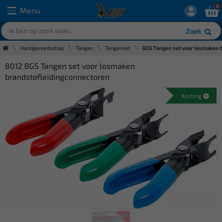
0
Menu
Zoek
Handgereedschap
Tangen
Tangenset
BGS Tangen set voor losmaken 
8012 BGS Tangen set voor losmaken
brandstofleidingconnectoren
Korting