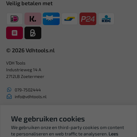
Veilig betalen met
© 2026 Vdhtools.nl
VDH Tools
Industrieweg 14 A
2712LB Zoetermeer
079-7502444
info@vdhtools.nl
KVK: 27327513
We gebruiken cookies
BTW: NL819958657B01
We gebruiken onze en third-party cookies om content
te personaliseren en web traffic te analyseren.
Lees