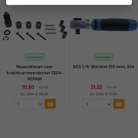
Leverbaar
Leverbaar
Reparatieset voor
BGS 1/4" Bitratel 105 mmL 354
krachtvermeerderaar 1204-
REPAIR
70,60
21,22
83,05
24,96
Ex. btw: € 58,34
Ex. btw: € 17,54