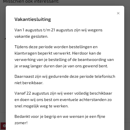
Misschien ook interessant:
×
Vakantiesluiting
Van 1 augustus t/m 21 augustus zijn wij wegens
vakantie gesloten.
Tijdens deze periode worden bestellingen en
klantvragen beperkt verwerkt. Hierdoor kan de
verwerking van je bestelling of de beantwoording van
je vraag langer duren dan je van ons gewend bent.
Niet op voorraad
Leverbaar
Daarnaast zijn wij gedurende deze periode telefonisch
TOPGEAR Aluminium grijper
GEKO Snoeischaar 200mm
niet bereikbaar.
afvalgrijper extra lang...
G72003
Vanaf 22 augustus zijn wij weer volledig beschikbaar
4,95
3,94
en doen wij ons best om eventuele achterstanden zo
Ex. btw: € 4,09
Ex. btw: € 3,26
snel mogelijk weg te werken.
Bedankt voor je begrip en we wensen je een fijne
zomer!
SALE!
SALE!