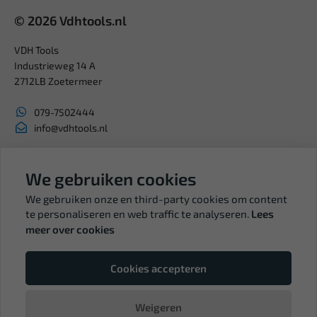
© 2026 Vdhtools.nl
VDH Tools
Industrieweg 14 A
2712LB Zoetermeer
079-7502444
info@vdhtools.nl
KVK: 27327513
BTW: NL819958657B01
We gebruiken cookies
We gebruiken onze en third-party cookies om content
te personaliseren en web traffic te analyseren.
Lees
meer over cookies
Volg ons
Cookies accepteren
Weigeren