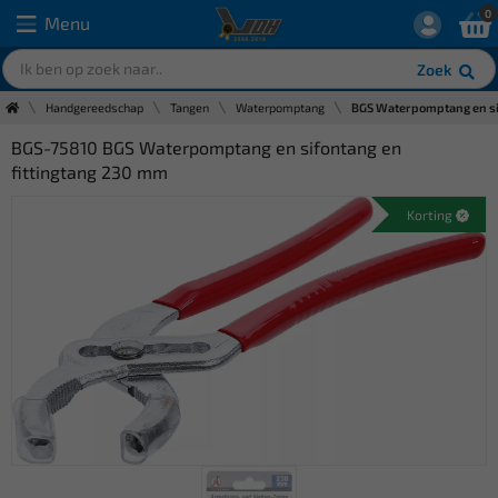
0
Menu
Zoek
Handgereedschap
Tangen
Waterpomptang
BGS Waterpomptang en si
BGS-75810 BGS Waterpomptang en sifontang en
fittingtang 230 mm
Korting