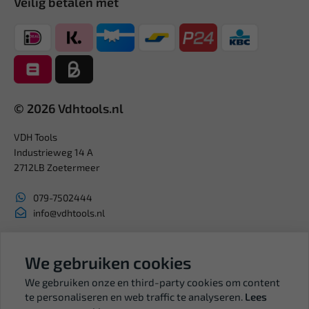
Veilig betalen met
© 2026 Vdhtools.nl
VDH Tools
Industrieweg 14 A
2712LB Zoetermeer
079-7502444
info@vdhtools.nl
KVK: 27327513
BTW: NL819958657B01
We gebruiken cookies
We gebruiken onze en third-party cookies om content
te personaliseren en web traffic te analyseren.
Lees