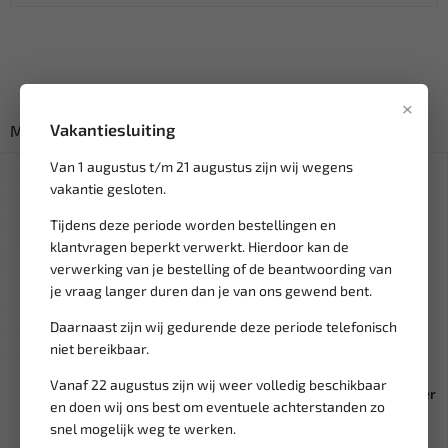
×
Vakantiesluiting
Misschien ook interessant:
Van 1 augustus t/m 21 augustus zijn wij wegens
vakantie gesloten.
Tijdens deze periode worden bestellingen en
klantvragen beperkt verwerkt. Hierdoor kan de
verwerking van je bestelling of de beantwoording van
je vraag langer duren dan je van ons gewend bent.
Daarnaast zijn wij gedurende deze periode telefonisch
niet bereikbaar.
Niet op voorraad
Leverbaar
Vanaf 22 augustus zijn wij weer volledig beschikbaar
PROTECTON Slotontdooier
LB Tools Kentekenplaathouder
en doen wij ons best om eventuele achterstanden zo
50ml 1890900
KLIK PP zonder tekstr...
snel mogelijk weg te werken.