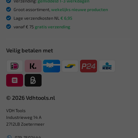
Verzending:
gemiddeld 1-3 werkdagen
Groot assortiment,
wekelijks nieuwe producten
Lage verzendkosten NL
€ 6,95
vanaf € 75
gratis verzending
Veilig betalen met
© 2026 Vdhtools.nl
VDH Tools
Industrieweg 14 A
2712LB Zoetermeer
079-7502444