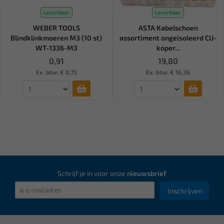
Leverbaar
Leverbaar
WEBER TOOLS
ASTA Kabelschoen
Blindklinkmoeren M3 (10 st)
assortiment ongeïsoleerd CU-
WT-1336-M3
koper...
0,91
19,80
Ex. btw: € 0,75
Ex. btw: € 16,36
Schrijf je in voor onze
nieuwsbrief
Inschrijven