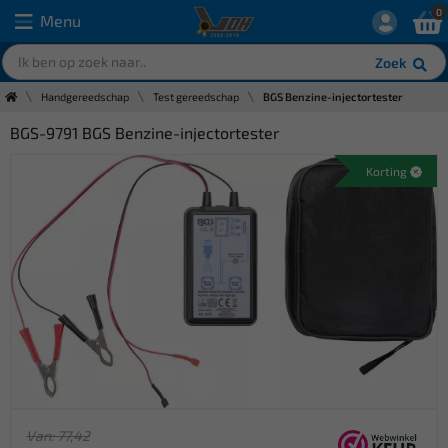
0
Menu
Zoek
Handgereedschap
Test gereedschap
BGS Benzine-injectortester
BGS-9791 BGS Benzine-injectortester
Korting
Van: 77,42