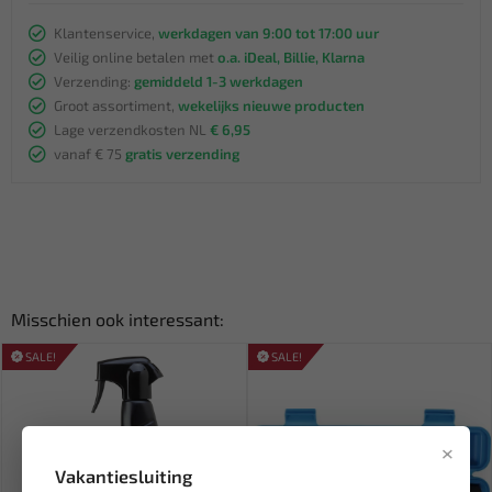
Klantenservice,
werkdagen van 9:00 tot 17:00 uur
Veilig online betalen met
o.a. iDeal, Billie, Klarna
Verzending:
gemiddeld 1-3 werkdagen
Groot assortiment,
wekelijks nieuwe producten
Lage verzendkosten NL
€ 6,95
vanaf € 75
gratis verzending
Misschien ook interessant:
SALE!
SALE!
×
Vakantiesluiting