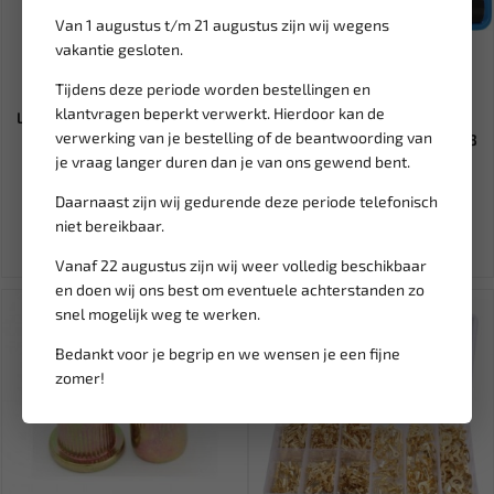
Van 1 augustus t/m 21 augustus zijn wij wegens
vakantie gesloten.
Verwachte
levering binnen 2
Leverbaar
tot 3 werkdagen
Tijdens deze periode worden bestellingen en
klantvragen beperkt verwerkt. Hierdoor kan de
LIQUI MOLY Bike Detailer fiets
BGS 1/4''
verwerking van je bestelling of de beantwoording van
500ML LM-6050
Momentschroevendraaier 6,3
mm 1-5 Nm BGS...
je vraag langer duren dan je van ons gewend bent.
12,76
83,30
15,95
98,00
Daarnaast zijn wij gedurende deze periode telefonisch
Ex. btw: € 10,54
Ex. btw: € 68,84
niet bereikbaar.
Vanaf 22 augustus zijn wij weer volledig beschikbaar
en doen wij ons best om eventuele achterstanden zo
snel mogelijk weg te werken.
Bedankt voor je begrip en we wensen je een fijne
zomer!