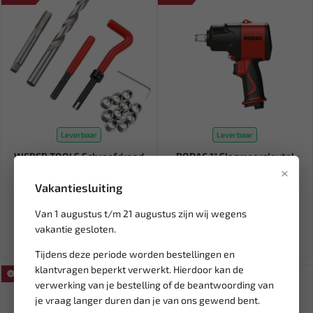
Leverbaar
Leverbaar
WEBER TOOLS Schroefdraad
RODAC 1" Slagmoersleutel
×
Reparatie set M8 X 1.25 W...
1500 Nm Twin Hammer
RC888...
Vakantiesluiting
15,68
560,23
18,45
1.207,58
Van 1 augustus t/m 21 augustus zijn wij wegens
Ex. btw: € 12,96
Ex. btw: € 463,00
vakantie gesloten.
Tijdens deze periode worden bestellingen en
klantvragen beperkt verwerkt. Hierdoor kan de
SALE!
SALE!
verwerking van je bestelling of de beantwoording van
je vraag langer duren dan je van ons gewend bent.