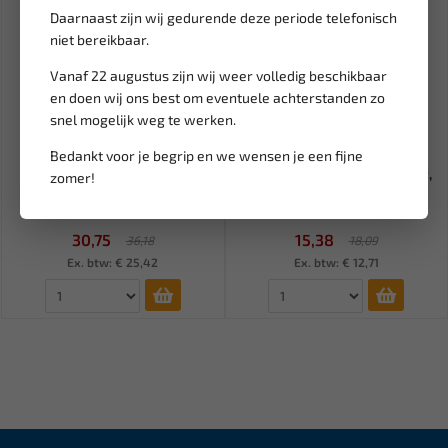
Daarnaast zijn wij gedurende deze periode telefonisch
niet bereikbaar.
Vanaf 22 augustus zijn wij weer volledig beschikbaar
en doen wij ons best om eventuele achterstanden zo
snel mogelijk weg te werken.
Leverbaar
Leverbaar
Bedankt voor je begrip en we wensen je een fijne
WEBER TOOLS 1/4" en 3/8"
WEBER TOOLS Release spray,
zomer!
Dopsleutel set voor draad...
lijmverwijderaar UZS W...
30,75
15,38
36,18
18,09
Ex. btw: € 25,42
Ex. btw: € 12,71