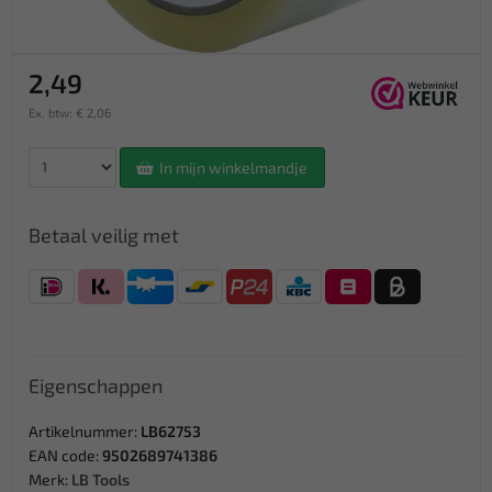
2,49
Ex. btw: € 2,06
In mijn winkelmandje
Betaal veilig met
Eigenschappen
Artikelnummer:
LB62753
EAN code:
9502689741386
Merk:
LB Tools