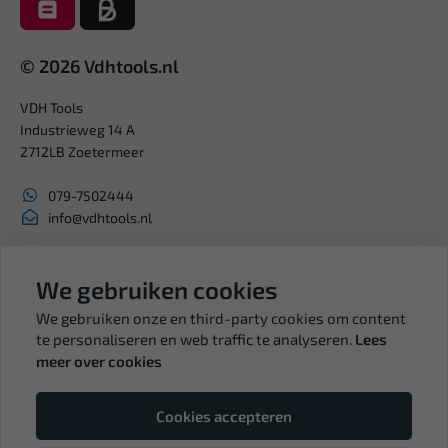
© 2026 Vdhtools.nl
VDH Tools
Industrieweg 14 A
2712LB Zoetermeer
079-7502444
info@vdhtools.nl
KVK: 27327513
BTW: NL819958657B01
We gebruiken cookies
We gebruiken onze en third-party cookies om content
te personaliseren en web traffic te analyseren.
Lees
meer over cookies
Volg ons
Cookies accepteren