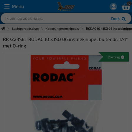
0
Menu
Zoek
Luchtgereedschap
Koppelingen en nippels
RODAC 10 x ISO 06 insteeknippe
RR7223SET RODAC 10 x ISO 06 insteeknippel buitendr. 1/4"
met O-ring
Korting