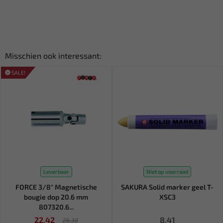
Misschien ook interessant:
SALE!
Leverbaar
Niet op voorraad
FORCE 3/8" Magnetische
SAKURA Solid marker geel T-
bougie dop 20.6 mm
XSC3
807320.6...
22,42
8,41
26,38