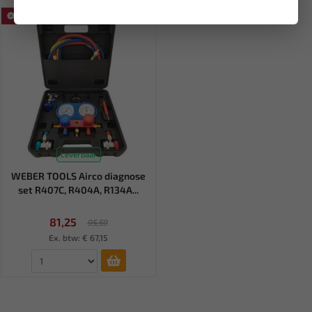
SALE!
Leverbaar
WEBER TOOLS Airco diagnose
set R407C, R404A, R134A...
81,25
95,59
Ex. btw: € 67,15