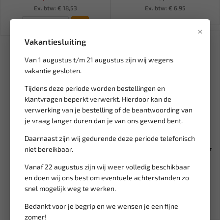
Ex. btw: € 18,53
Ex. btw: € 6,95
×
Vakantiesluiting
Van 1 augustus t/m 21 augustus zijn wij wegens
vakantie gesloten.
Tijdens deze periode worden bestellingen en
klantvragen beperkt verwerkt. Hierdoor kan de
verwerking van je bestelling of de beantwoording van
je vraag langer duren dan je van ons gewend bent.
Leverbaar
Daarnaast zijn wij gedurende deze periode telefonisch
MPM De-Icer ruitenontdooier
niet bereikbaar.
500 ml 89500
Vanaf 22 augustus zijn wij weer volledig beschikbaar
en doen wij ons best om eventuele achterstanden zo
5,95
snel mogelijk weg te werken.
Ex. btw: € 4,92
Bedankt voor je begrip en we wensen je een fijne
zomer!