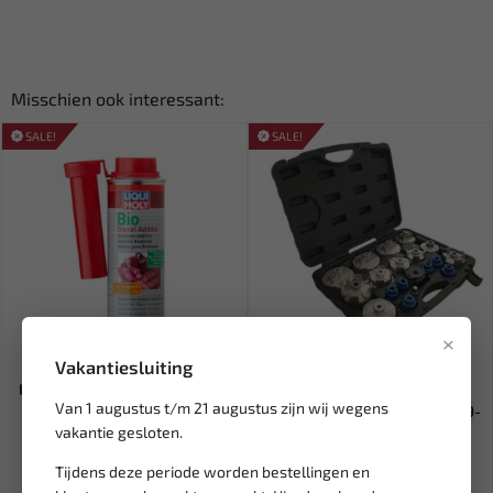
Misschien ook interessant:
SALE!
SALE!
×
Leverbaar
Leverbaar
Vakantiesluiting
LIQUI MOLY Biodiesel additief
WEBER TOOLS
Van 1 augustus t/m 21 augustus zijn wij wegens
250 ml LM-3725
Oliefilterdoppen aluminium 19-
vakantie gesloten.
delig -...
8,13
82,18
10,16
96,68
Tijdens deze periode worden bestellingen en
Ex. btw: € 6,72
Ex. btw: € 67,92