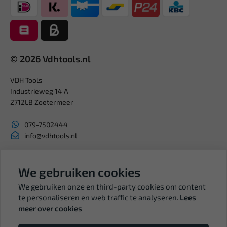
© 2026 Vdhtools.nl
VDH Tools
Industrieweg 14 A
2712LB Zoetermeer
079-7502444
info@vdhtools.nl
KVK: 27327513
BTW: NL819958657B01
We gebruiken cookies
We gebruiken onze en third-party cookies om content
te personaliseren en web traffic te analyseren.
Lees
meer over cookies
Volg ons