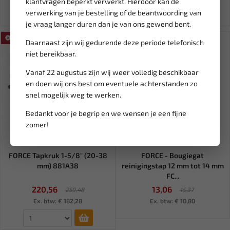
klantvragen beperkt verwerkt. Hierdoor kan de
verwerking van je bestelling of de beantwoording van
je vraag langer duren dan je van ons gewend bent.
SALE!
SALE!
Daarnaast zijn wij gedurende deze periode telefonisch
niet bereikbaar.
Vanaf 22 augustus zijn wij weer volledig beschikbaar
en doen wij ons best om eventuele achterstanden zo
snel mogelijk weg te werken.
Bedankt voor je begrip en we wensen je een fijne
zomer!
Leverbaar
Niet op voorraad
FORCE Tapkruk 1-5/8" (20-38
FORCE - Bougiegat
mm) 881A38
reinigingstap 12 mm tot 14 mm
FC...
220,56
13,06
259,48
15,37
Ex. btw: € 182,28
Ex. btw: € 10,80