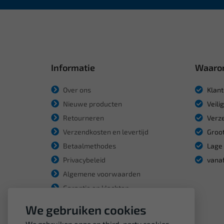
Informatie
Waaro
Over ons
Klant
Nieuwe producten
Veili
Retourneren
Verze
Verzendkosten en levertijd
Groot
Betaalmethodes
Lage 
Privacybeleid
vanaf
Algemene voorwaarden
Garantie en klachten
We gebruiken cookies