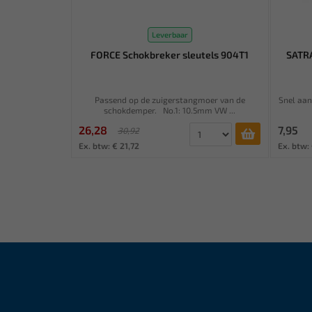
Leverbaar
FORCE Schokbreker sleutels 904T1
SATRA
Passend op de zuigerstangmoer van de
Snel aan
schokdemper. No.1: 10.5mm VW ...
26,28
7,95
30,92
Ex. btw: € 21,72
Ex. btw: 