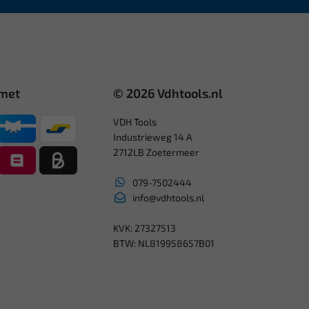
 met
© 2026 Vdhtools.nl
VDH Tools
Industrieweg 14 A
2712LB Zoetermeer
079-7502444
info@vdhtools.nl
KVK: 27327513
BTW: NL819958657B01