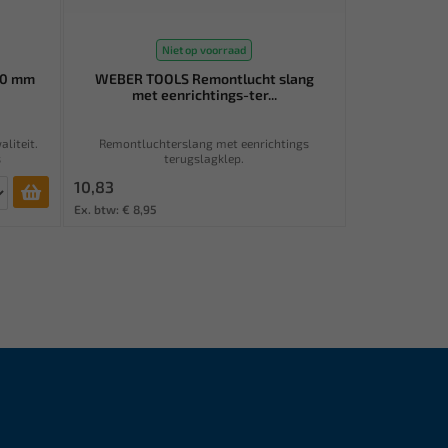
Niet op voorraad
.0 mm
WEBER TOOLS Remontlucht slang
met eenrichtings-ter...
liteit.
Remontluchterslang met eenrichtings
s
terugslagklep.
10,83
Ex. btw: € 8,95