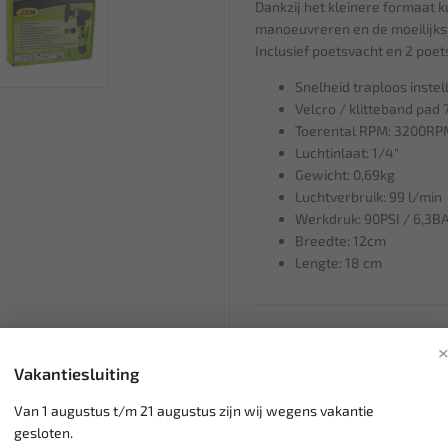
Dankzij het kleinere formaat k
manoeuvreren en de moeilijkst
Inclusief poetsvacht en 2 poet
Snelheid traploos inste
Velcro / klitteband pad
Toerental RPM: 3200RP
Luchtinlaat: 1/4"
Gewicht: 0,69kg
Luchtverbruik: 99 l/min
Werkdruk: 90PSI / 6,3B
Breedte: 12cm
Lengte: 18 cm
Klantenservice,
werkdagen v
Veilig online betalen met
o.a.
Vakantiesluiting
Verzending:
gemiddeld 1-3 
Van 1 augustus t/m 21 augustus zijn wij wegens vakantie
Groot assortiment,
wekelijk
gesloten.
Lage verzendkosten NL
€ 6,