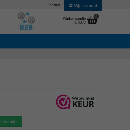
Contact
Mijn account
0
Winkelmandje
€ 0,00
nkelmandje