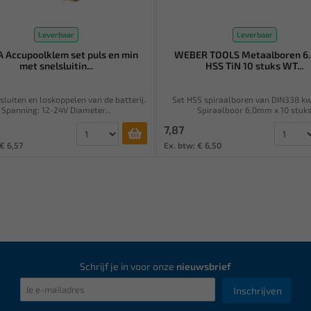
Leverbaar
Leverbaar
 Accupoolklem set puls en min
WEBER TOOLS Metaalboren 6
met snelsluitin...
HSS TiN 10 stuks WT...
sluiten en loskoppelen van de batterij.
Set HSS spiraalboren van DIN338 kwa
Spanning: 12-24V Diameter...
Spiraalboor 6,0mm x 10 stuk
7,87
€ 6,57
Ex. btw: € 6,50
Schrijf je in voor onze
nieuwsbrief
Inschrijven