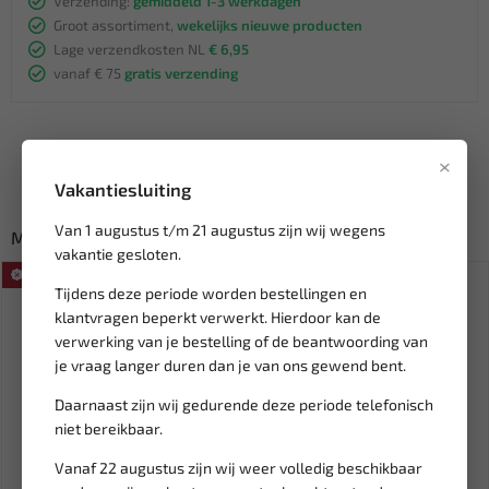
Verzending:
gemiddeld 1-3 werkdagen
Groot assortiment,
wekelijks nieuwe producten
Lage verzendkosten NL
€ 6,95
vanaf € 75
gratis verzending
×
Vakantiesluiting
Van 1 augustus t/m 21 augustus zijn wij wegens
Misschien ook interessant:
vakantie gesloten.
SALE!
Tijdens deze periode worden bestellingen en
klantvragen beperkt verwerkt. Hierdoor kan de
verwerking van je bestelling of de beantwoording van
je vraag langer duren dan je van ons gewend bent.
Daarnaast zijn wij gedurende deze periode telefonisch
niet bereikbaar.
Vanaf 22 augustus zijn wij weer volledig beschikbaar