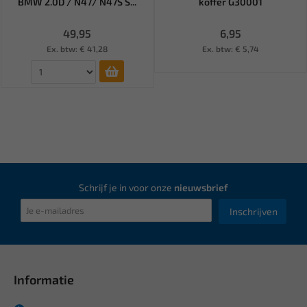
BMW 2.0D / N47/ N47S S...
koffer G30001
49,95
6,95
Ex. btw: € 41,28
Ex. btw: € 5,74
Schrijf je in voor onze
nieuwsbrief
Inschrijven
Informatie