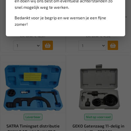
en doen wij ons best om eventuele achterstanden zo
Leverbaar
Leverbaar
snel mogelijk weg te werken.
WEBER TOOLS Assortiment
KROON OIL 03010 Witte
bekledingclips FORD (415-d...
vaseline zuurvrij 60gr 50100...
Bedankt voor je begrip en we wensen je een fijne
zomer!
15,32
5,95
18,03
Ex. btw: € 12,67
Ex. btw: € 4,92
Leverbaar
Niet op voorraad
SATRA Timingset distributie
GEKO Gatenzaag 11-delig in