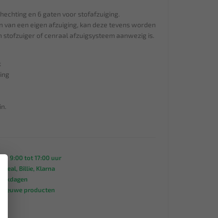
thechting en 6 gaten voor stofafzuiging.
n van een eigen afzuiging, kan deze tevens worden
 stofzuiger of cenraal afzuigsysteem aanwezig is.
k
ing
in.
an 9:00 tot 17:00 uur
×
 iDeal, Billie, Klarna
werkdagen
s nieuwe producten
95