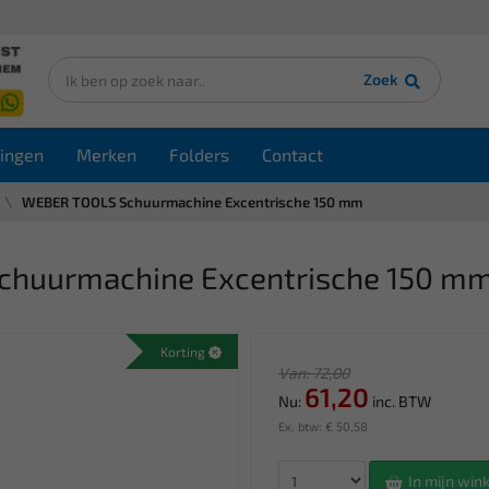
Zoek
ingen
Merken
Folders
Contact
WEBER TOOLS Schuurmachine Excentrische 150 mm
chuurmachine Excentrische 150 m
Korting
Van: 72,00
61,20
Nu:
inc. BTW
Ex. btw: € 50,58
In mijn wi