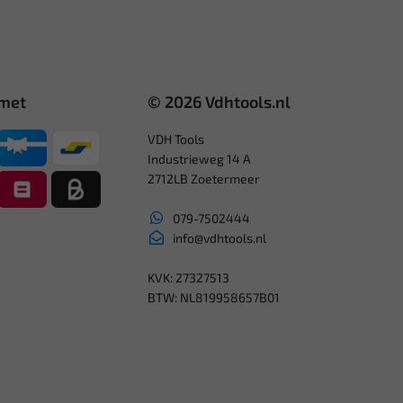
 met
© 2026 Vdhtools.nl
VDH Tools
Industrieweg 14 A
2712LB Zoetermeer
079-7502444
info@vdhtools.nl
KVK: 27327513
BTW: NL819958657B01