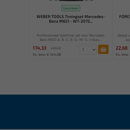
Leverbaar
WEBER TOOLS Timingset Mercedes-
FORCE
Benz M651 - WT-2072...
Professioneel tijdafstel set voor Mercedes
Ideaal 
Benz M651 A- B- C- E- G- M- S- V klas...
op
174,33
22,68
205,10
Ex. btw: € 144,08
Ex. btw: 