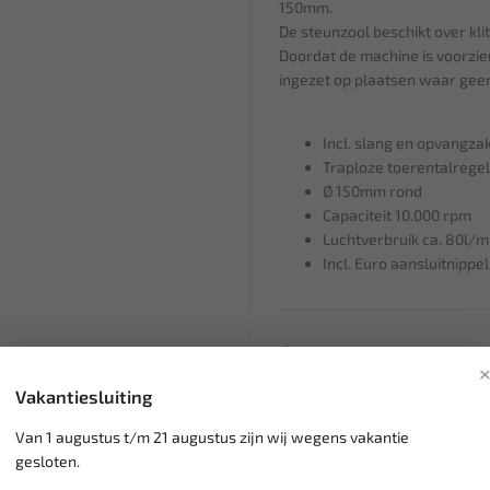
150mm.
De steunzool beschikt over kli
Doordat de machine is voorzie
ingezet op plaatsen waar geen
Incl. slang en opvangza
Traploze toerentalregel
Ø 150mm rond
Capaciteit 10.000 rpm
Luchtverbruik ca. 80l/m
Incl. Euro aansluitnippel
Klantenservice,
werkdagen v
Veilig online betalen met
o.a.
Vakantiesluiting
Verzending:
gemiddeld 1-3 
Groot assortiment,
wekelijk
Van 1 augustus t/m 21 augustus zijn wij wegens vakantie
Lage verzendkosten NL
€ 6,
gesloten.
vanaf € 75
gratis verzending