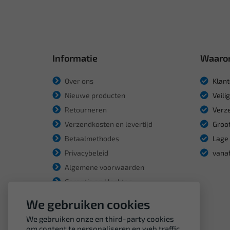
Informatie
Waaro
Over ons
Klant
Nieuwe producten
Veili
Retourneren
Verze
Verzendkosten en levertijd
Groot
Betaalmethodes
Lage 
Privacybeleid
vanaf
Algemene voorwaarden
Garantie en klachten
We gebruiken cookies
We gebruiken onze en third-party cookies
om content te personaliseren en web traffic