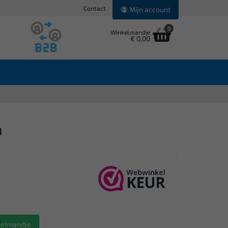
Contact
Mijn account
0
Winkelmandje
€ 0,00
m
nkelmandje