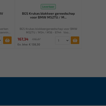
Leverbaar
0V
BGS Krukas blokkeer gereedschap
voor BMW M52TU / M...
werken
BGS Krukas blokkeergereedschap voor BMW
annin...
M52TU / M54 / M56 - 8744 Voo...
167,34
196,87
Ex. btw: € 138,30