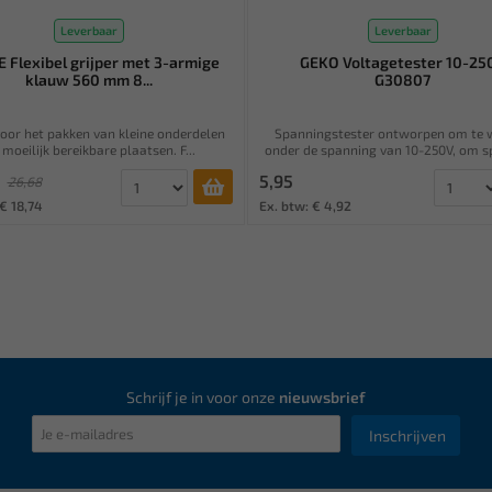
Leverbaar
Leverbaar
 Flexibel grijper met 3-armige
GEKO Voltagetester 10-25
klauw 560 mm 8...
G30807
voor het pakken van kleine onderdelen
Spanningstester ontworpen om te 
 moeilijk bereikbare plaatsen. F...
onder de spanning van 10-250V, om sp
5,95
26,68
€ 18,74
Ex. btw: € 4,92
Schrijf je in voor onze
nieuwsbrief
Inschrijven