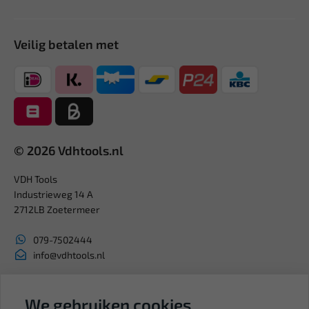
Veilig betalen met
© 2026 Vdhtools.nl
VDH Tools
Industrieweg 14 A
2712LB Zoetermeer
079-7502444
info@vdhtools.nl
KVK: 27327513
BTW: NL819958657B01
We gebruiken cookies