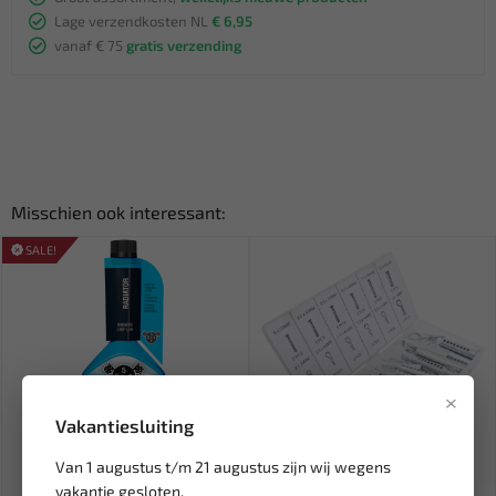
Lage verzendkosten NL
€ 6,95
vanaf € 75
gratis verzending
Misschien ook interessant:
SALE!
×
Vakantiesluiting
Van 1 augustus t/m 21 augustus zijn wij wegens
Leverbaar
Leverbaar
vakantie gesloten.