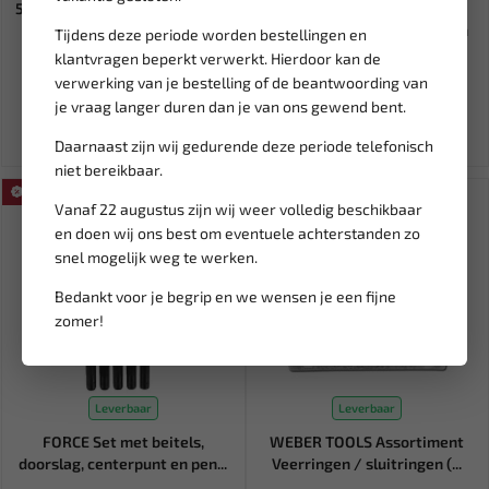
5IN1 radiator stop leak 310 ML
SATRA Assortiment
687014
borgpennen en gaffelpennen
Tijdens deze periode worden bestellingen en
(56st...
klantvragen beperkt verwerkt. Hierdoor kan de
12,89
12,50
verwerking van je bestelling of de beantwoording van
15,16
je vraag langer duren dan je van ons gewend bent.
Ex. btw: € 10,65
Ex. btw: € 10,33
Daarnaast zijn wij gedurende deze periode telefonisch
niet bereikbaar.
SALE!
Vanaf 22 augustus zijn wij weer volledig beschikbaar
en doen wij ons best om eventuele achterstanden zo
snel mogelijk weg te werken.
Bedankt voor je begrip en we wensen je een fijne
zomer!
Leverbaar
Leverbaar
FORCE Set met beitels,
WEBER TOOLS Assortiment
doorslag, centerpunt en pen...
Veerringen / sluitringen (...