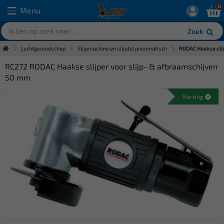
0
Menu
Zoek
Luchtgereedschap
Slijpmachine en slijptol pneumatisch
RODAC Haakse sli
RC272 RODAC Haakse slijper voor slijp- & afbraamschijven
50 mm
Korting