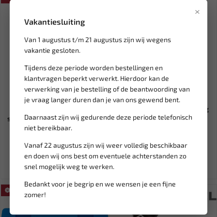
×
Vakantiesluiting
Van 1 augustus t/m 21 augustus zijn wij wegens
vakantie gesloten.
Tijdens deze periode worden bestellingen en
klantvragen beperkt verwerkt. Hierdoor kan de
verwerking van je bestelling of de beantwoording van
Leverbaar
Leverbaar
je vraag langer duren dan je van ons gewend bent.
MOTIP undercoating anti
FORCE Kniesleutelset 3-delig
Daarnaast zijn wij gedurende deze periode telefonisch
steenlaag wit 500ML 000009
T5033
niet bereikbaar.
10,76
87,37
13,46
102,79
Vanaf 22 augustus zijn wij weer volledig beschikbaar
Ex. btw: € 8,90
Ex. btw: € 72,21
en doen wij ons best om eventuele achterstanden zo
snel mogelijk weg te werken.
Bedankt voor je begrip en we wensen je een fijne
SALE!
SALE!
zomer!