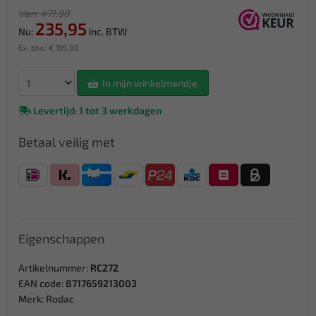
Van: 471,90
235,95
Nu:
inc. BTW
Ex. btw: € 195,00
In mijn winkelmandje
Levertijd: 1 tot 3 werkdagen
Betaal veilig met
Eigenschappen
Artikelnummer:
RC272
EAN code:
8717659213003
Merk:
Rodac