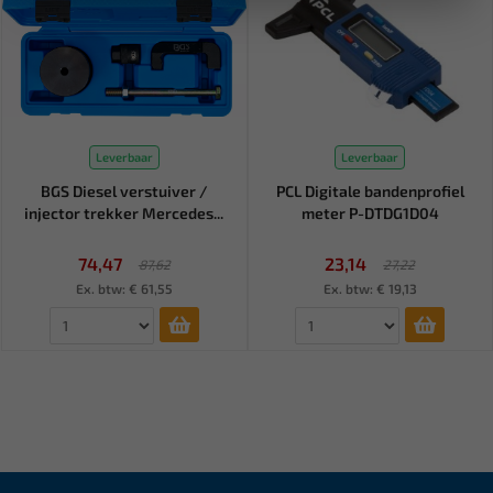
Leverbaar
Leverbaar
BGS Diesel verstuiver /
PCL Digitale bandenprofiel
injector trekker Mercedes...
meter P-DTDG1D04
74,47
23,14
87,62
27,22
Ex. btw: € 61,55
Ex. btw: € 19,13