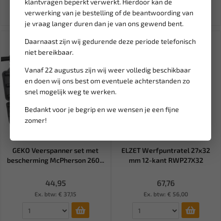
klantvragen beperkt verwerkt. Hierdoor kan de
verwerking van je bestelling of de beantwoording van
je vraag langer duren dan je van ons gewend bent.
Daarnaast zijn wij gedurende deze periode telefonisch
niet bereikbaar.
Vanaf 22 augustus zijn wij weer volledig beschikbaar
en doen wij ons best om eventuele achterstanden zo
snel mogelijk weg te werken.
Bedankt voor je begrip en we wensen je een fijne
zomer!
Leverbaar
Leverbaar
GEKO Veerspanner set met
ELZET Werfpuntratel 27x32
bescherming McPherson 260...
mm 12-kant RWP27X32
44,95
67,76
Ex. btw: € 37,15
Ex. btw: € 56,00