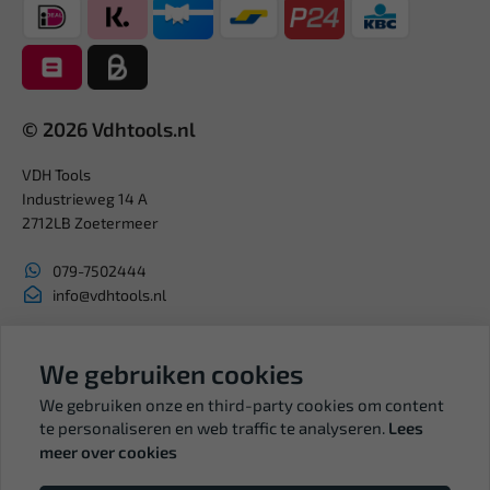
© 2026 Vdhtools.nl
VDH Tools
Industrieweg 14 A
2712LB Zoetermeer
079-7502444
info@vdhtools.nl
KVK: 27327513
BTW: NL819958657B01
We gebruiken cookies
We gebruiken onze en third-party cookies om content
te personaliseren en web traffic te analyseren.
Lees
meer over cookies
Volg ons