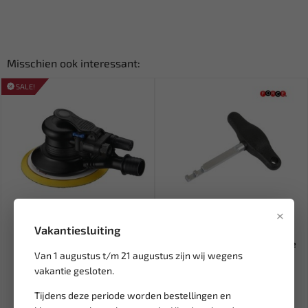
Misschien ook interessant:
SALE!
×
Leverbaar
Leverbaar
Vakantiesluiting
FORCE Schuurmachine
FORCE Connector demontage
Van 1 augustus t/m 21 augustus zijn wij wegens
excentrisch 150 mm 82603
set VAG voor Push & pull...
vakantie gesloten.
350,20
12,28
412,01
Tijdens deze periode worden bestellingen en
Ex. btw: € 289,43
Ex. btw: € 10,15