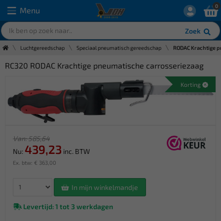
0
Menu
Zoek
Luchtgereedschap
Speciaal pneumatisch gereedschap
RODAC Krachtige p
RC320 RODAC Krachtige pneumatische carrosseriezaag
Korting
Van: 585,64
439,23
Nu:
inc. BTW
Ex. btw: € 363,00
In mijn winkelmandje
Levertijd: 1 tot 3 werkdagen