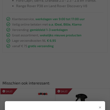
Ford Capri, Sierra, Granada 2.0 - 2.3 - 2.8 en Transit.
Range Rover P38 en Land Rover Discovery V8
Klantenservice,
werkdagen van 9:00 tot 17:00 uur
Veilig online betalen met
o.a. iDeal, Billie, Klarna
Verzending:
gemiddeld 1-3 werkdagen
Groot assortiment,
wekelijks nieuwe producten
Lage verzendkosten NL
€ 6,95
vanaf € 75
gratis verzending
Misschien ook interessant:
SALE!
SALE!
×