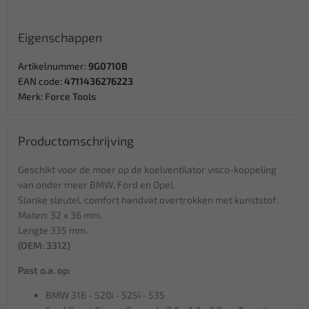
Eigenschappen
Artikelnummer:
9G0710B
EAN code:
4711436276223
Merk:
Force Tools
Productomschrijving
Geschikt voor de moer op de koelventilator visco-koppeling
van onder meer BMW, Ford en Opel.
Slanke sleutel, comfort handvat overtrokken met kunststof.
Maten: 32 x 36 mm.
Lengte 335 mm.
(OEM: 3312)
Past o.a. op:
BMW 316 - 520i - 525i - 535