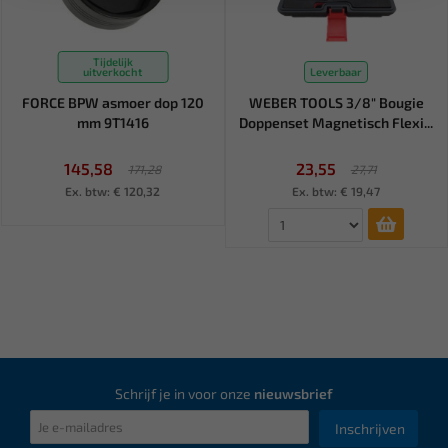
Tijdelijk
uitverkocht
Leverbaar
FORCE BPW asmoer dop 120
WEBER TOOLS 3/8" Bougie
mm 9T1416
Doppenset Magnetisch Flexi...
145,58
23,55
171,28
27,71
Ex. btw: € 120,32
Ex. btw: € 19,47
Schrijf je in voor onze
nieuwsbrief
Inschrijven