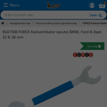
0
Menu
Zoek
Autogereedschap
Airco en koelsysteem gereedschap
FORCE Koelventilato
9G0710B FORCE Koelventilator sleutel BMW, Ford & Opel
32 & 36 mm
Korting