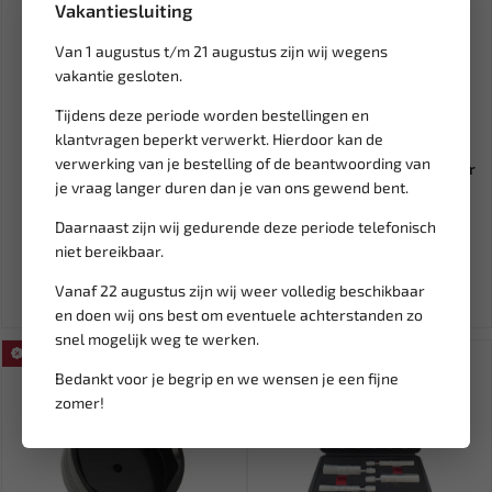
Vakantiesluiting
Van 1 augustus t/m 21 augustus zijn wij wegens
vakantie gesloten.
Tijdens deze periode worden bestellingen en
Leverbaar
Leverbaar
klantvragen beperkt verwerkt. Hierdoor kan de
verwerking van je bestelling of de beantwoording van
FORCE Airco koppelingen R-
ALLOY DEVIL Interieurreiniger
je vraag langer duren dan je van ons gewend bent.
1234yf 9G4126
1 liter D-687214
Daarnaast zijn wij gedurende deze periode telefonisch
124,76
12,10
146,77
15,13
niet bereikbaar.
Ex. btw: € 103,10
Ex. btw: € 10,00
Vanaf 22 augustus zijn wij weer volledig beschikbaar
en doen wij ons best om eventuele achterstanden zo
snel mogelijk weg te werken.
SALE!
SALE!
Bedankt voor je begrip en we wensen je een fijne
zomer!