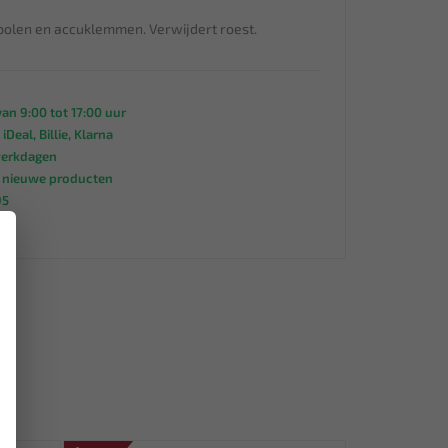
polen en accuklemmen. Verwijdert roest.
an 9:00 tot 17:00 uur
 iDeal, Billie, Klarna
werkdagen
s nieuwe producten
95
×