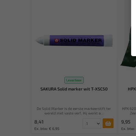
Leverbaar
SAKURA Solid marker wit T-XSC50
HPX
De Solid Marker is de eerste markeerstift ter
HPX 620
wereld met vaste verf. Hij werkt a...
Zee
8,41
9,95
Ex. btw: € 6,95
Ex. btw: