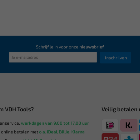
Schrijf je in voor onze
nieuwsbrief
Inschrijven
m VDH Tools?
Veilig betalen
enservice,
werkdagen van 9:00 tot 17:00 uur
g online betalen met
o.a. iDeal, Billie, Klarna