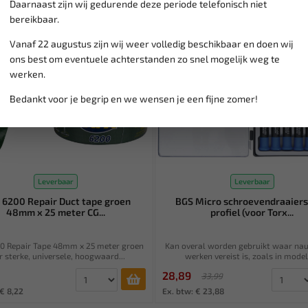
Daarnaast zijn wij gedurende deze periode telefonisch niet
SALE!
bereikbaar.
Vanaf 22 augustus zijn wij weer volledig beschikbaar en doen wij
ons best om eventuele achterstanden zo snel mogelijk weg te
werken.
Bedankt voor je begrip en we wensen je een fijne zomer!
Leverbaar
Leverbaar
 6200 Repair Duct tape groen
BGS Micro schroevendraaiers
48mm x 25 meter CG...
profiel (voor Torx...
0 Repair Tape 48mm x 25 meter groen
Kan overal worden gebruikt waar na
r sterke, universele, hoogwaard...
werken vereist is, zoals in model
28,89
33,99
 € 8,22
Ex. btw: € 23,88