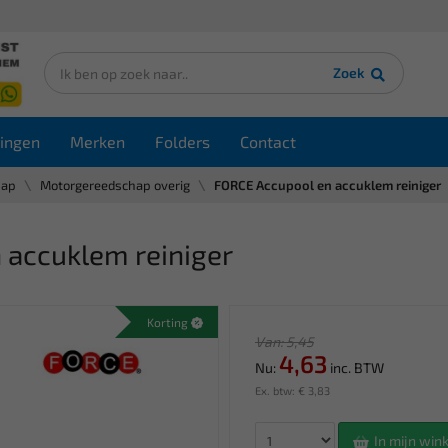
Zoek
ingen
Merken
Folders
Contact
hap
Motorgereedschap overig
FORCE Accupool en accuklem reiniger
accuklem reiniger
Korting
Van: 5,45
4,63
Nu:
inc. BTW
Ex. btw: € 3,83
In mijn wi