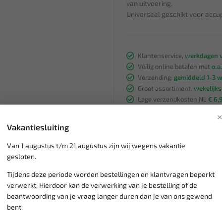
van uitvoering.
Universeel geschikt voor accu
Klantenservice,
werkdagen v
Veilig online betalen met
o.a.
Verzending:
gemiddeld 1-3 
Groot assortiment,
wekelijk
Lage verzendkosten NL
€ 6,
vanaf € 75
gratis verzending
Vakantiesluiting
Van 1 augustus t/m 21 augustus zijn wij wegens vakantie
gesloten.
Tijdens deze periode worden bestellingen en klantvragen beperkt
verwerkt. Hierdoor kan de verwerking van je bestelling of de
beantwoording van je vraag langer duren dan je van ons gewend
bent.