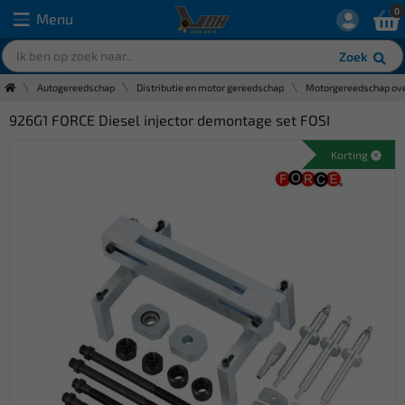
0
Menu
Zoek
Autogereedschap
Distributie en motor gereedschap
Motorgereedschap ove
926G1 FORCE Diesel injector demontage set FOSI
Korting