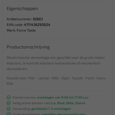
Eigenschappen
Artikelnummer:
926G1
EAN code:
4711436293824
Merk:
Force Tools
Productomschrijving
Diesel injector demontage set, geschikt voor de grote maten
injectors. Je kunt de injectors hydraulische of mechanisch
demonteren.
Gescikt voor: Fiat - Lancia - Alfa - Opel - Suzuki - Ford - Iveco -
PSA
Klantenservice,
werkdagen van 9:00 tot 17:00 uur
Veilig online betalen met
o.a. iDeal, Billie, Klarna
Verzending:
gemiddeld 1-3 werkdagen
Groot assortiment,
wekelijks nieuwe producten