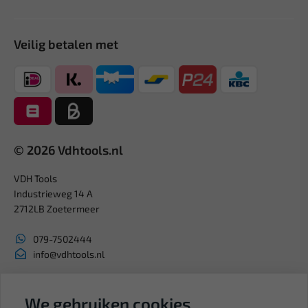
Veilig betalen met
© 2026 Vdhtools.nl
VDH Tools
Industrieweg 14 A
2712LB Zoetermeer
079-7502444
info@vdhtools.nl
KVK: 27327513
BTW: NL819958657B01
We gebruiken cookies