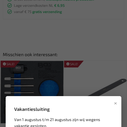
Lage verzendkosten NL
€ 6,95
vanaf € 75
gratis verzending
Misschien ook interessant:
SALE!
SALE!
×
Vakantiesluiting
Van 1 augustus t/m 21 augustus zijn wij wegens
Leverbaar
Leverbaar
vakantie gesloten.