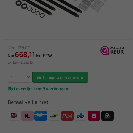
Van: 786,02
668,11
Nu:
inc. BTW
Ex. btw: € 552,16
In mijn winkelmandje
Levertijd: 1 tot 3 werkdagen
Betaal veilig met