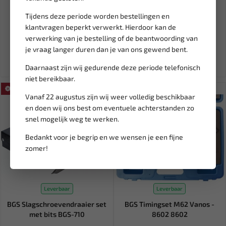
BGS Timingset distributie
BGS Haaksleutel voor
Jaguar, Land Rover 2.7,...
raamlifter voor BMW E60,
Tijdens deze periode worden bestellingen en
E81,...
klantvragen beperkt verwerkt. Hierdoor kan de
84,38
35,29
verwerking van je bestelling of de beantwoording van
99,27
41,52
je vraag langer duren dan je van ons gewend bent.
Ex. btw: € 69,73
Ex. btw: € 29,16
Daarnaast zijn wij gedurende deze periode telefonisch
niet bereikbaar.
SALE!
SALE!
Vanaf 22 augustus zijn wij weer volledig beschikbaar
en doen wij ons best om eventuele achterstanden zo
snel mogelijk weg te werken.
Bedankt voor je begrip en we wensen je een fijne
zomer!
Leverbaar
Leverbaar
BGS Slagschroevendraaier set
BGS Timingset M62 Vanos -
met bits BGS-710
8602 8602