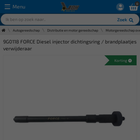
0
Menu
Zoek
Autogereedschap
Distributie en motor gereedschap
Motorgereedschap ove
9G0118 FORCE Diesel injector dichtingsring / brandplaatjes
verwijderaar
Korting