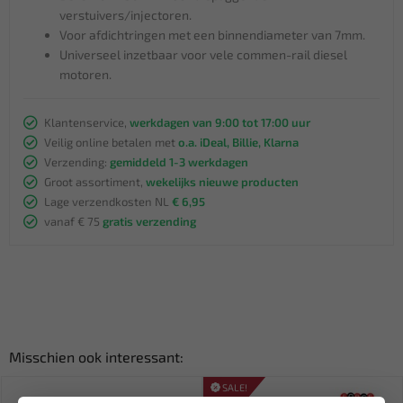
verstuivers/injectoren.
Voor afdichtringen met een binnendiameter van 7mm.
Universeel inzetbaar voor vele commen-rail diesel
motoren.
Klantenservice,
werkdagen van 9:00 tot 17:00 uur
Veilig online betalen met
o.a. iDeal, Billie, Klarna
Verzending:
gemiddeld 1-3 werkdagen
Groot assortiment,
wekelijks nieuwe producten
Lage verzendkosten NL
€ 6,95
vanaf € 75
gratis verzending
Misschien ook interessant:
SALE!