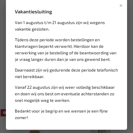
×
Vakantiesluiting
Van 1 augustus t/m 21 augustus zijn wij wegens
vakantie gesloten.
Tijdens deze periode worden bestellingen en
klantvragen beperkt verwerkt. Hierdoor kan de
verwerking van je bestelling of de beantwoording van
Leverbaar
Leverbaar
je vraag langer duren dan je van ons gewend bent.
USAG Steekringsleutel met
FORCE Draagarm bus
special profiel X-GRIP 1...
gereedschap Ford / Mazda /
Daarnaast zijn wij gedurende deze periode telefonisch
Volv...
niet bereikbaar.
19,48
416,90
490,47
Vanaf 22 augustus zijn wij weer volledig beschikbaar
Ex. btw: € 16,10
Ex. btw: € 344,55
en doen wij ons best om eventuele achterstanden zo
snel mogelijk weg te werken.
Bedankt voor je begrip en we wensen je een fijne
SALE!
SALE!
zomer!