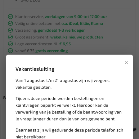
Klantenservice,
werkdagen van 9:00 tot 17:00 uur
Veilig online betalen met
o.a. iDeal, Billie, Klarna
Verzending:
gemiddeld 1-3 werkdagen
Groot assortiment,
wekelijks nieuwe producten
Lage verzendkosten NL
€ 6,95
vanaf € 75
gratis verzending
×
Vakantiesluiting
Van 1 augustus t/m 21 augustus zijn wij wegens
vakantie gesloten.
Misschien ook interessant:
Tijdens deze periode worden bestellingen en
klantvragen beperkt verwerkt. Hierdoor kan de
SALE!
verwerking van je bestelling of de beantwoording van
je vraag langer duren dan je van ons gewend bent.
Daarnaast zijn wij gedurende deze periode telefonisch
niet bereikbaar.