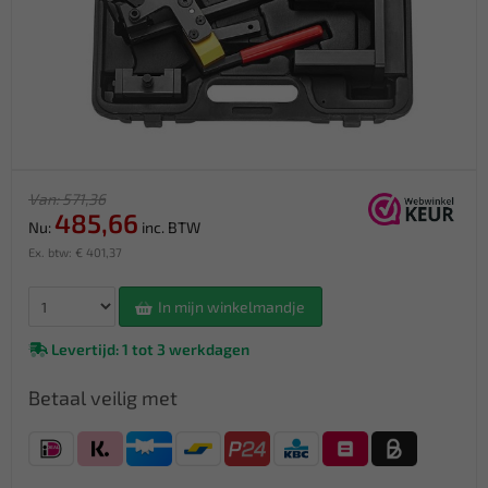
Van: 571,36
485,66
Nu:
inc. BTW
Ex. btw: € 401,37
In mijn winkelmandje
Levertijd: 1 tot 3 werkdagen
Betaal veilig met