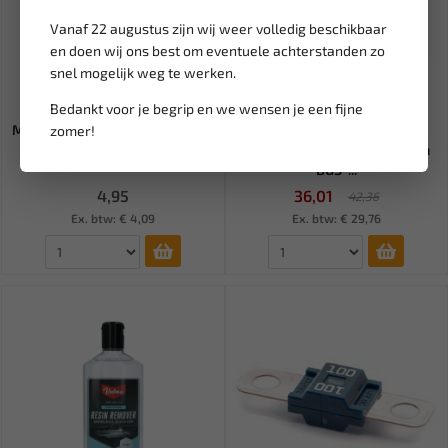
Vanaf 22 augustus zijn wij weer volledig beschikbaar
en doen wij ons best om eventuele achterstanden zo
snel mogelijk weg te werken.
Leverbaar
Leverbaar
Bedankt voor je begrip en we wensen je een fijne
MTA Steekzekering NORM 30A
BGS Remveertang met
zomer!
(5st) AMF-30A
beweegbare schotel 330 mm
BGS-...
4,95
36,01
42,36
Ex. btw: € 4,09
Ex. btw: € 29,76