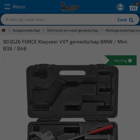
0
Menu
Zoek
Autogereedschap
Distributie en motor gereedschap
Motorgereedschap ove
903G26 FORCE Klepveer VVT gereedschap BMW / Mini
B38 / B48
Korting