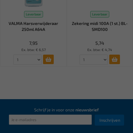
Leverbaar
Leverbaar
VALMA Harsverwijderaar
Zekering midi 100A (1 st.) BL-
250ml A64A
SMD100
7,95
5,74
Ex. btw: € 6,57
Ex. btw: € 4,74
Schrijf je in voor onze
nieuwsbrief
Inschrijven