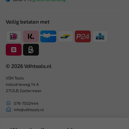
Veilig betalen met
© 2026 Vdhtools.nl
VDH Tools
Industrieweg 14 A
2712LB Zoetermeer
079-7502444
info@vdhtools.nl
KVK: 27327513
BTW: NL819958657B01