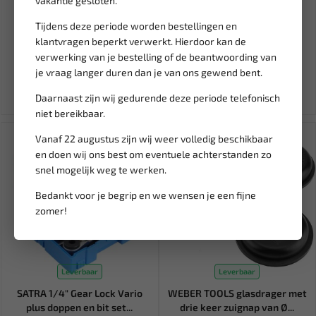
vakantie gesloten.
BGS Vlechttang 250 mm DIN
WEBER TOOLS Motorsteun
Tijdens deze periode worden bestellingen en
ISO 9242A BGS-556
250 KG WT-2235
klantvragen beperkt verwerkt. Hierdoor kan de
verwerking van je bestelling of de beantwoording van
8,35
483,29
9,83
568,58
je vraag langer duren dan je van ons gewend bent.
Ex. btw: € 6,90
Ex. btw: € 399,41
Daarnaast zijn wij gedurende deze periode telefonisch
niet bereikbaar.
SALE!
Vanaf 22 augustus zijn wij weer volledig beschikbaar
en doen wij ons best om eventuele achterstanden zo
snel mogelijk weg te werken.
Bedankt voor je begrip en we wensen je een fijne
zomer!
Leverbaar
Leverbaar
SATRA 1/4" Gear Lock Vario
WEBER TOOLS glasdrager met
plus doppen en bit set...
drie keer zuignap van Ø...