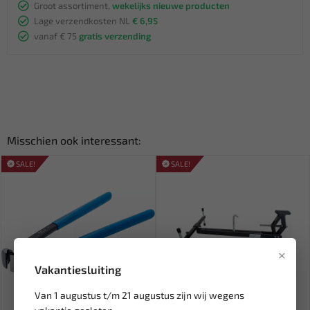
Groot assortiment,
wekelijks nieuwe producten
Lage verzendkosten NL
€ 6,95
vanaf € 75
gratis verzending
Misschien ook interessant:
SALE!
SALE!
×
Vakantiesluiting
Van 1 augustus t/m 21 augustus zijn wij wegens
Leverbaar
Leverbaar