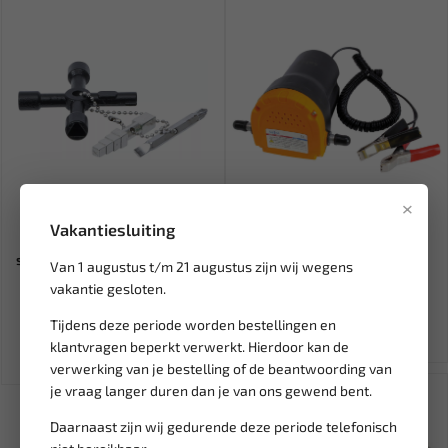
×
Leverbaar
Niet op voorraad
Vakantiesluiting
BGS Universele
SATRA Elektrische pomp 12V
schakelkastsleutel BGS-9805
voor olie en diesel S-1...
Van 1 augustus t/m 21 augustus zijn wij wegens
vakantie gesloten.
9,23
24,95
Tijdens deze periode worden bestellingen en
Ex. btw: € 7,63
Ex. btw: € 20,62
klantvragen beperkt verwerkt. Hierdoor kan de
verwerking van je bestelling of de beantwoording van
SALE!
je vraag langer duren dan je van ons gewend bent.
Daarnaast zijn wij gedurende deze periode telefonisch