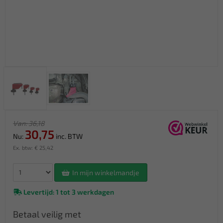
Van: 36,18
30,75
Nu:
inc. BTW
Ex. btw: € 25,42
In mijn winkelmandje
Levertijd: 1 tot 3 werkdagen
Betaal veilig met