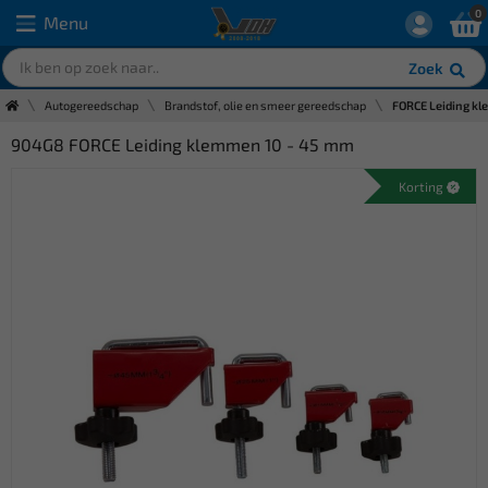
0
Menu
Zoek
Autogereedschap
Brandstof, olie en smeer gereedschap
FORCE Leiding k
904G8 FORCE Leiding klemmen 10 - 45 mm
Korting