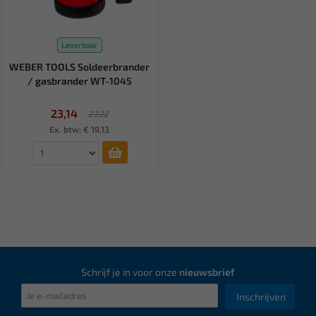
Leverbaar
WEBER TOOLS Soldeerbrander
/ gasbrander WT-1045
23,14
27,22
Ex. btw: € 19,13
Schrijf je in voor onze
nieuwsbrief
Inschrijven