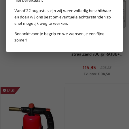
niet bereikbaar.
Vanaf 22 augustus zijn wij weer volledig beschikbaar
en doen wij ons best om eventuele achterstanden zo
snel mogelijk weg te werken.
Bedankt voor je begrip en we wensen je een fijne
Tijdelijk
zomer!
uitverkocht
RODAC Zandstraalpistool +
straalzand 700 gr RA188+...
114,35
203,28
Ex. btw: € 94,50
SALE!