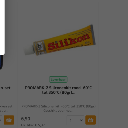
Leverbaar
n-set
PROMARK-2 Siliconenkit rood -60°C
tot 350°C (80gr)...
kken set
PROMARK-2 Siliconenkit -60°C tot 350°C (80gr)
t u...
Geschikt voor het...
6,50
Ex. btw: € 5,37