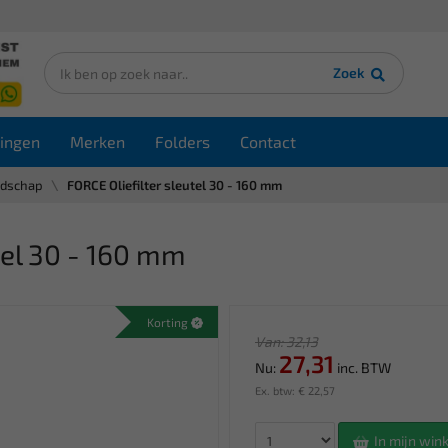
Zoek
ingen
Merken
Folders
Contact
edschap
FORCE Oliefilter sleutel 30 - 160 mm
tel 30 - 160 mm
Korting
Van: 32,13
27,31
Nu:
inc. BTW
Ex. btw: € 22,57
In mijn wi