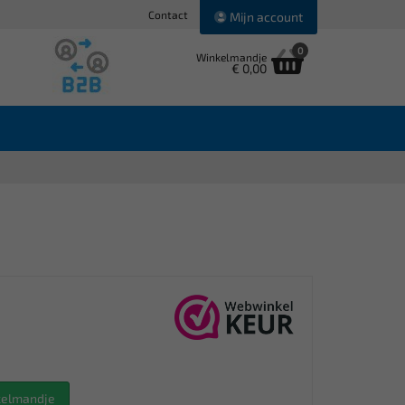
Contact
Mijn account
0
Winkelmandje
€ 0,00
nkelmandje