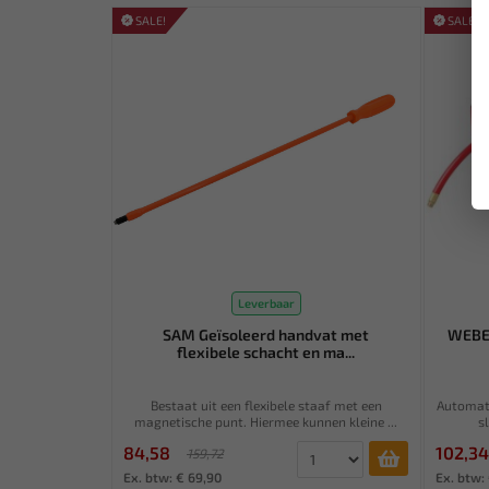
SALE!
SALE!
Leverbaar
SAM Geïsoleerd handvat met
WEBER
flexibele schacht en ma...
Bestaat uit een flexibele staaf met een
Automati
magnetische punt. Hiermee kunnen kleine ...
s
84,58
102,34
159,72
Ex. btw: € 69,90
Ex. btw: