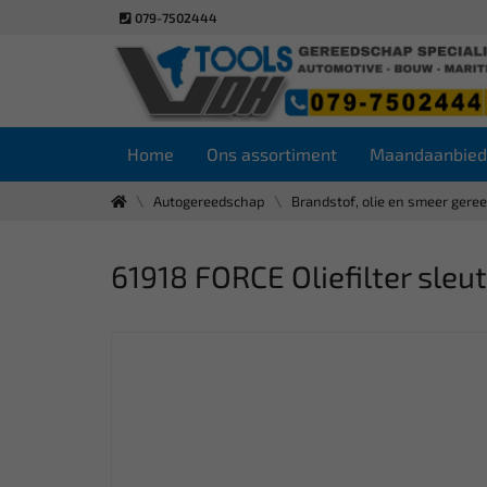
079-7502444
Home
Ons assortiment
Maandaanbied
Autogereedschap
Brandstof, olie en smeer gere
61918 FORCE Oliefilter sleu