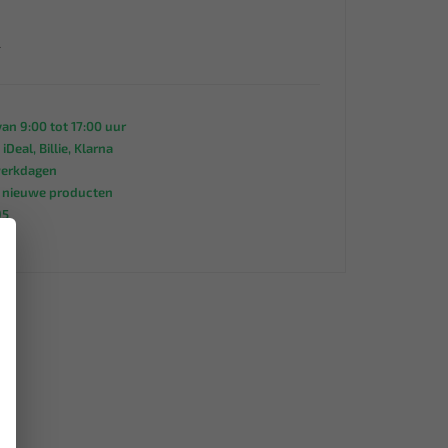
L
an 9:00 tot 17:00 uur
 iDeal, Billie, Klarna
werkdagen
s nieuwe producten
95
×