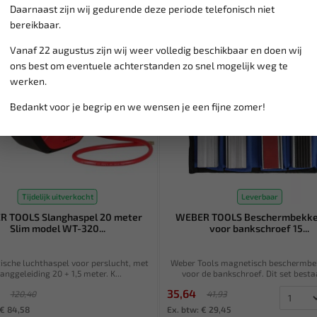
Daarnaast zijn wij gedurende deze periode telefonisch niet
SALE!
bereikbaar.
Vanaf 22 augustus zijn wij weer volledig beschikbaar en doen wij
ons best om eventuele achterstanden zo snel mogelijk weg te
werken.
Bedankt voor je begrip en we wensen je een fijne zomer!
Tijdelijk uitverkocht
Leverbaar
 TOOLS Slanghaspel 20 meter
WEBER TOOLS Beschermbekke
Slim model WT-320...
voor bankschroef 15...
sche luchthaspel voor perslucht, met
Weber Tools magnetisch beschermbe
langgeleiding 20 + 1,5 meter. K...
voor de bankschroef. Dit set bestaa
35,64
120,40
41,93
 € 84,58
Ex. btw: € 29,45