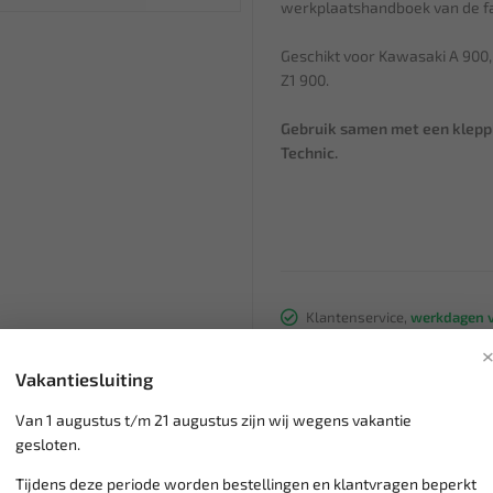
werkplaatshandboek van de fa
Geschikt voor Kawasaki A 900, 
Z1 900.
Gebruik samen met een klepp
Technic.
Klantenservice,
werkdagen v
Veilig online betalen met
o.a.
Verzending:
gemiddeld 1-3 
Vakantiesluiting
Groot assortiment,
wekelijk
Lage verzendkosten NL
€ 6,
Van 1 augustus t/m 21 augustus zijn wij wegens vakantie
vanaf € 75
gratis verzending
gesloten.
Tijdens deze periode worden bestellingen en klantvragen beperkt