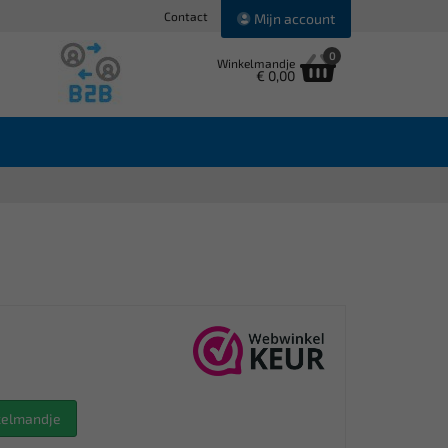
Contact
Mijn account
0
Winkelmandje
€ 0,00
nkelmandje