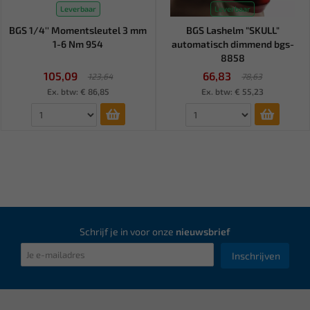
Leverbaar
Leverbaar
BGS 1/4'' Momentsleutel 3 mm
BGS Lashelm "SKULL"
1-6 Nm 954
automatisch dimmend bgs-
8858
105,09
66,83
123,64
78,63
Ex. btw: € 86,85
Ex. btw: € 55,23
Schrijf je in voor onze
nieuwsbrief
Inschrijven