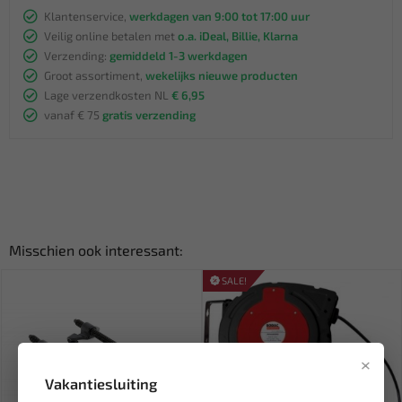
Klantenservice,
werkdagen van 9:00 tot 17:00 uur
Veilig online betalen met
o.a. iDeal, Billie, Klarna
Verzending:
gemiddeld 1-3 werkdagen
Groot assortiment,
wekelijks nieuwe producten
Lage verzendkosten NL
€ 6,95
vanaf € 75
gratis verzending
Misschien ook interessant:
SALE!
×
Vakantiesluiting