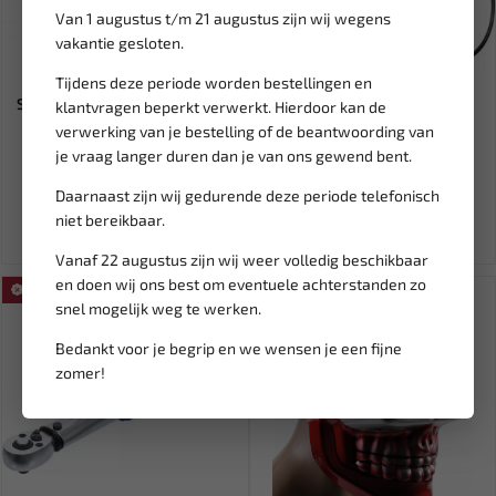
Van 1 augustus t/m 21 augustus zijn wij wegens
vakantie gesloten.
Leverbaar
Leverbaar
Tijdens deze periode worden bestellingen en
SATRA Veerspanner veer klem
RODAC Slanghaspel PU
klantvragen beperkt verwerkt. Hierdoor kan de
set 350 mm S-XSA2
8x12mm - 15 meter RA8830
verwerking van je bestelling of de beantwoording van
je vraag langer duren dan je van ons gewend bent.
19,95
204,49
399,30
Daarnaast zijn wij gedurende deze periode telefonisch
Ex. btw: € 16,49
Ex. btw: € 169,00
niet bereikbaar.
Vanaf 22 augustus zijn wij weer volledig beschikbaar
en doen wij ons best om eventuele achterstanden zo
SALE!
SALE!
snel mogelijk weg te werken.
Bedankt voor je begrip en we wensen je een fijne
zomer!