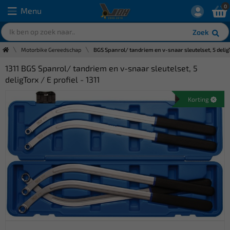
0
Menu
Zoek
Motorbike Gereedschap
BGS Spanrol/ tandriem en v-snaar sleutelset, 5 deligTo
1311 BGS Spanrol/ tandriem en v-snaar sleutelset, 5
deligTorx / E profiel - 1311
Korting