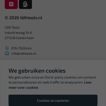
© 2026 Vdhtools.nl
VDH Tools
Industrieweg 14 A
2712LB Zoetermeer
079-7502444
info@vdhtools.nl
KVK: 27327513
BTW: NL819958657B01
We gebruiken cookies
We gebruiken onze en third-party cookies om content
te personaliseren en web traffic te analyseren.
Lees
meer over cookies
Volg ons
Cookies accepteren