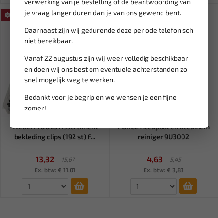
verwerking van je bestelling of de beantwoording van
je vraag langer duren dan je van ons gewend bent.
SALE!
SALE!
Daarnaast zijn wij gedurende deze periode telefonisch
niet bereikbaar.
Vanaf 22 augustus zijn wij weer volledig beschikbaar
en doen wij ons best om eventuele achterstanden zo
snel mogelijk weg te werken.
Bedankt voor je begrip en we wensen je een fijne
zomer!
Leverbaar
Leverbaar
WEBER TOOLS Assortiment
FORCE Accupool en accuklem
bekleding clips (192 st) F...
reiniger 9U3002
13,32
4,63
15,67
5,45
Ex. btw: € 11,01
Ex. btw: € 3,83