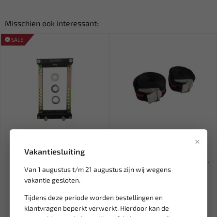
Misschien ook interessant:
SALE!
Leverbaar
Leverbaar
×
WEBER TOOLS Homokineet
WEBER TOOLS Spanband set
Vakantiesluiting
trekker met adapters WT-
2-delig 2,5m x 25mm WT-39...
Van 1 augustus t/m 21 augustus zijn wij wegens
221...
vakantie gesloten.
51,32
2,96
60,38
Ex. btw: € 42,42
Ex. btw: € 2,45
Tijdens deze periode worden bestellingen en
klantvragen beperkt verwerkt. Hierdoor kan de