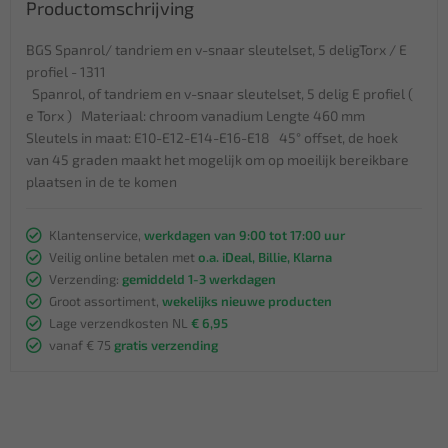
Productomschrijving
BGS Spanrol/ tandriem en v-snaar sleutelset, 5 deligTorx / E
profiel - 1311
Spanrol, of tandriem en v-snaar sleutelset, 5 delig E profiel (
e Torx ) Materiaal: chroom vanadium Lengte 460 mm
Sleutels in maat: E10-E12-E14-E16-E18 45° offset, de hoek
van 45 graden maakt het mogelijk om op moeilijk bereikbare
plaatsen in de te komen
Klantenservice,
werkdagen van 9:00 tot 17:00 uur
Veilig online betalen met
o.a. iDeal, Billie, Klarna
Verzending:
gemiddeld 1-3 werkdagen
Groot assortiment,
wekelijks nieuwe producten
Lage verzendkosten NL
€ 6,95
vanaf € 75
gratis verzending