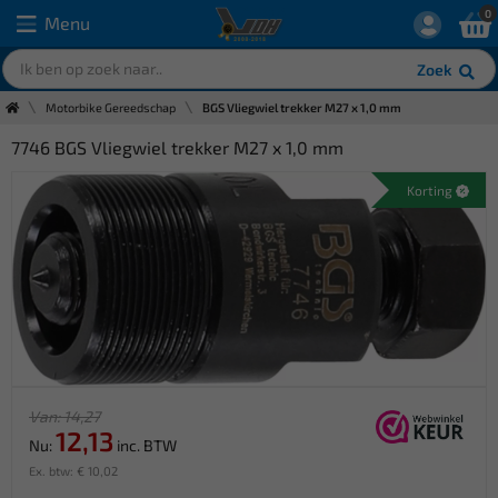
0
Menu
Zoek
Motorbike Gereedschap
BGS Vliegwiel trekker M27 x 1,0 mm
7746 BGS Vliegwiel trekker M27 x 1,0 mm
Korting
Van: 14,27
12,13
Nu:
inc. BTW
Ex. btw: € 10,02