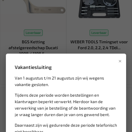
Leverbaar
Leverbaar
BGS Ketting
WEBER TOOLS Timingset voor
afstelgereedschap Ducati
Ford 2.0, 2.2, 2.4 TDdi...
1098 / 1198 5...
×
42,95
81,77
50,53
96,20
Vakantiesluiting
Ex. btw: € 35,50
Ex. btw: € 67,58
Van 1 augustus t/m 21 augustus zijn wij wegens
vakantie gesloten.
SALE!
Tijdens deze periode worden bestellingen en
klantvragen beperkt verwerkt. Hierdoor kan de
verwerking van je bestelling of de beantwoording van
je vraag langer duren dan je van ons gewend bent.
Daarnaast zijn wij gedurende deze periode telefonisch
niet bereikbaar.