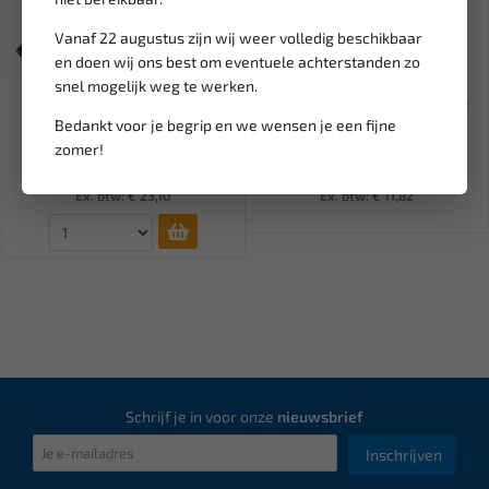
Vanaf 22 augustus zijn wij weer volledig beschikbaar
Tijdelijk
en doen wij ons best om eventuele achterstanden zo
Leverbaar
uitverkocht
snel mogelijk weg te werken.
SATRA Veerspanner /
FORCE Oliefilter dop 110 mm,
binnenveerspanner S-CSC
15-kant 63110115
Bedankt voor je begrip en we wensen je een fijne
zomer!
27,95
14,30
16,82
Ex. btw: € 23,10
Ex. btw: € 11,82
Schrijf je in voor onze
nieuwsbrief
Inschrijven