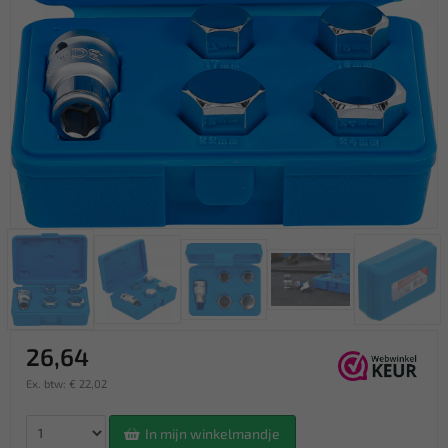
26,64
Ex. btw: € 22,02
In mijn winkelmandje