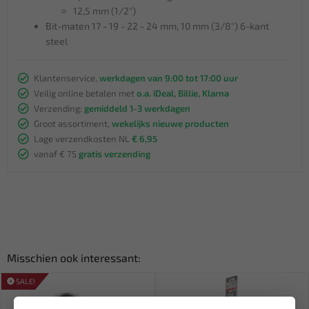
12,5 mm (1/2")
Bit-maten 17 - 19 - 22 - 24 mm, 10 mm (3/8") 6-kant
steel
Klantenservice,
werkdagen van 9:00 tot 17:00 uur
Veilig online betalen met
o.a. iDeal, Billie, Klarna
Verzending:
gemiddeld 1-3 werkdagen
Groot assortiment,
wekelijks nieuwe producten
Lage verzendkosten NL
€ 6,95
vanaf € 75
gratis verzending
Misschien ook interessant:
SALE!