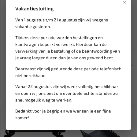
×
Vakantiesluiting
Van 1 augustus t/m 21 augustus zijn wij wegens
vakantie gesloten.
Tijdens deze periode worden bestellingen en
klantvragen beperkt verwerkt. Hierdoor kan de
Leverbaar
Leverbaar
verwerking van je bestelling of de beantwoording van
je vraag langer duren dan je van ons gewend bent.
BGS 1/4" Luchtkoppeling
BOSCH SDS-Top Betonboor
draaibaar BGS-9377
14mm x 400/500 lang - gesc...
Daarnaast zijn wij gedurende deze periode telefonisch
niet bereikbaar.
18,26
26,00
21,48
Ex. btw: € 15,09
Ex. btw: € 21,49
Vanaf 22 augustus zijn wij weer volledig beschikbaar
en doen wij ons best om eventuele achterstanden zo
snel mogelijk weg te werken.
Bedankt voor je begrip en we wensen je een fijne
zomer!