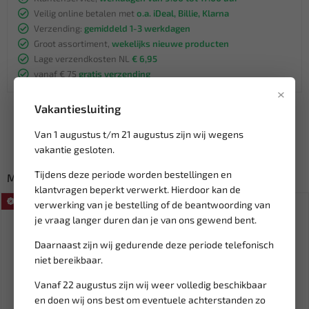
Veilig online betalen met
o.a. iDeal, Billie, Klarna
Verzending:
gemiddeld 1-3 werkdagen
Groot assortiment,
wekelijks nieuwe producten
Lage verzendkosten NL
€ 6,95
vanaf € 75
gratis verzending
×
Vakantiesluiting
Van 1 augustus t/m 21 augustus zijn wij wegens
vakantie gesloten.
Tijdens deze periode worden bestellingen en
Misschien ook interessant:
klantvragen beperkt verwerkt. Hierdoor kan de
SALE!
verwerking van je bestelling of de beantwoording van
je vraag langer duren dan je van ons gewend bent.
Daarnaast zijn wij gedurende deze periode telefonisch
niet bereikbaar.
Vanaf 22 augustus zijn wij weer volledig beschikbaar
en doen wij ons best om eventuele achterstanden zo