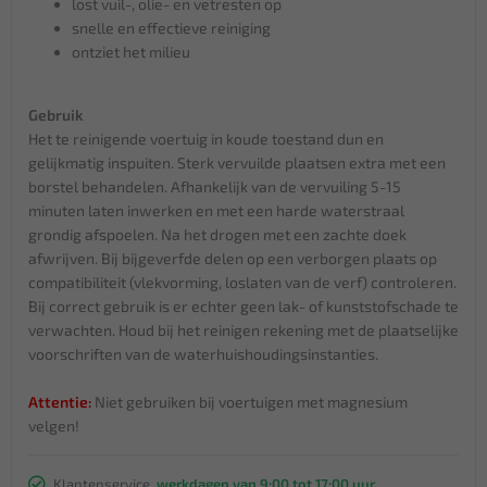
lost vuil-, olie- en vetresten op
snelle en effectieve reiniging
ontziet het milieu
Gebruik
Het te reinigende voertuig in koude toestand dun en
gelijkmatig inspuiten. Sterk vervuilde plaatsen extra met een
borstel behandelen. Afhankelijk van de vervuiling 5-15
minuten laten inwerken en met een harde waterstraal
grondig afspoelen. Na het drogen met een zachte doek
afwrijven. Bij bijgeverfde delen op een verborgen plaats op
compatibiliteit (vlekvorming, loslaten van de verf) controleren.
Bij correct gebruik is er echter geen lak- of kunststofschade te
verwachten. Houd bij het reinigen rekening met de plaatselijke
voorschriften van de waterhuishoudingsinstanties.
Attentie:
Niet gebruiken bij voertuigen met magnesium
velgen!
Klantenservice,
werkdagen van 9:00 tot 17:00 uur