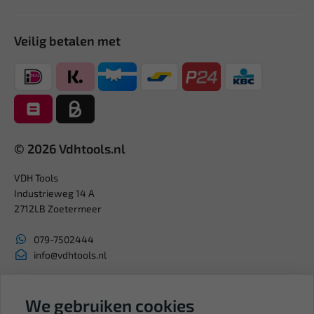
Veilig betalen met
© 2026 Vdhtools.nl
VDH Tools
Industrieweg 14 A
2712LB Zoetermeer
079-7502444
info@vdhtools.nl
KVK: 27327513
BTW: NL819958657B01
We gebruiken cookies