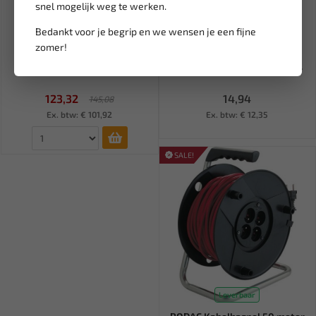
snel mogelijk weg te werken.
Bedankt voor je begrip en we wensen je een fijne
Leverbaar
Niet op voorraad
zomer!
WEBER TOOLS Hydraulische
GEKO Trekker voor o.a.
wielnaaf trekker 12 Ton W...
ruitenwisserarm, accupool,...
123,32
14,94
145,08
Ex. btw: € 101,92
Ex. btw: € 12,35
SALE!
Leverbaar