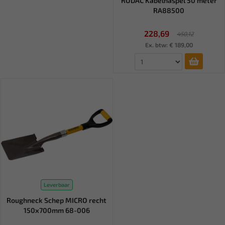
RODAC Kabelhaspel 50 meter
RA88500
228,69
450,12
Ex. btw: € 189,00
Leverbaar
Roughneck Schep MICRO recht
150x700mm 68-006