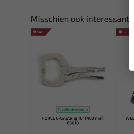
Misschien ook interessant:
SALE!
SALE!
Tijdelijk uitverkocht
FORCE C-Griptang 18" (460 mm)
WEB
66018