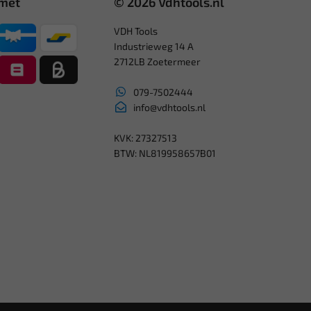
 met
© 2026 Vdhtools.nl
VDH Tools
Industrieweg 14 A
2712LB Zoetermeer
079-7502444
info@vdhtools.nl
KVK: 27327513
BTW: NL819958657B01