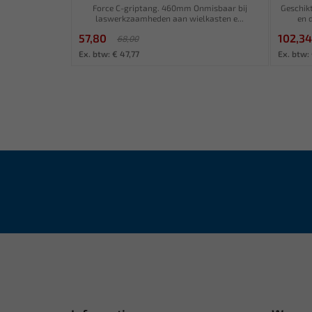
Force C-griptang. 460mm Onmisbaar bij
Geschik
laswerkzaamheden aan wielkasten e...
en 
57,80
102,34
68,00
Ex. btw: € 47,77
Ex. btw: