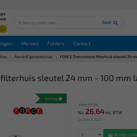
Zoek
ingen
Merken
Folders
Contact
chap
Aandrijf gereedschap
FORCE Transmissie filterhuis sleutel 24 
ilterhuis sleutel 24 mm - 100 mm 
Korting
Van: 31,34
26,64
Nu:
inc. BTW
Ex. btw: € 22,01
In mijn wi