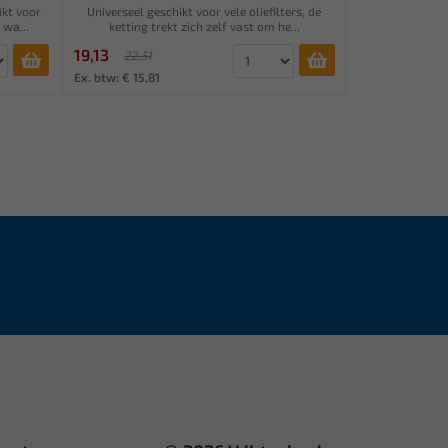
ikt voor
Universeel geschikt voor vele oliefilters, de
 wa...
ketting trekt zich zelf vast om he...
19,13
22,51
Ex. btw: € 15,81