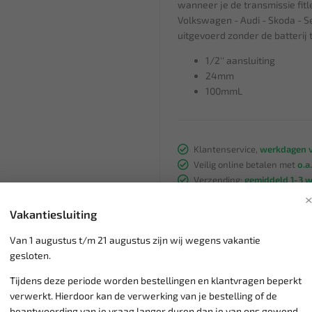
wanneer je de transmissie fit
Volkswagen - Audi - Skoda - S
uitgevoerd zonder de batterij
1/2'' aansluiting
24mm
100mmL
Klantenservice,
werkdagen v
Veilig online betalen met
o.a.
Verzending:
gemiddeld 1-3 
Groot assortiment,
wekelijk
Lage verzendkosten NL
€ 6,
Vakantiesluiting
vanaf € 75
gratis verzending
Van 1 augustus t/m 21 augustus zijn wij wegens vakantie
gesloten.
Tijdens deze periode worden bestellingen en klantvragen beperkt
verwerkt. Hierdoor kan de verwerking van je bestelling of de
beantwoording van je vraag langer duren dan je van ons gewend