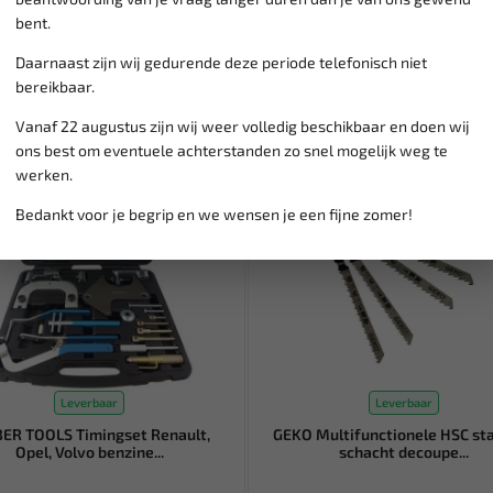
bent.
Daarnaast zijn wij gedurende deze periode telefonisch niet
bereikbaar.
Vanaf 22 augustus zijn wij weer volledig beschikbaar en doen wij
ons best om eventuele achterstanden zo snel mogelijk weg te
werken.
Bedankt voor je begrip en we wensen je een fijne zomer!
Leverbaar
Leverbaar
ER TOOLS Timingset Renault,
GEKO Multifunctionele HSC sta
Opel, Volvo benzine...
schacht decoupe...