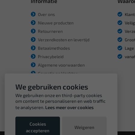
Informatie
Waaro
Over ons
Klant
Nieuwe producten
Veili
Retourneren
Verze
Verzendkosten en levertijd
Groot
Betaalmethodes
Lage 
Privacybeleid
vanaf
Algemene voorwaarden
Garantie en klachten
We gebruiken cookies
We gebruiken onze en third-party cookies
om content te personaliseren en web traffic
te analyseren.
Lees meer over cookies
Cookies
Weigeren
accepteren