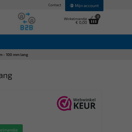
Contact
Mijn account
0
Winkelmandje
€ 0,00
mm - 100 mm lang
lang
nkelmandje