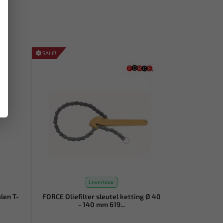
SALE!
Leverbaar
len T-
FORCE Oliefilter sleutel ketting Ø 40
- 140 mm 619...