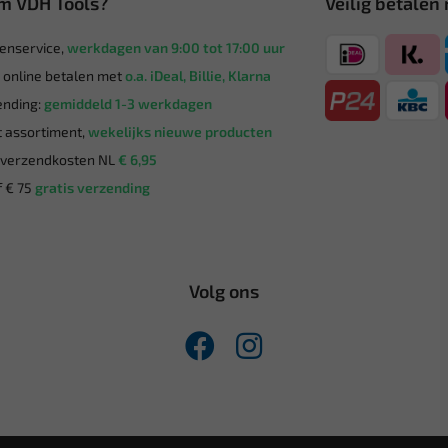
m VDH Tools?
Veilig betalen
enservice,
werkdagen van 9:00 tot 17:00 uur
g online betalen met
o.a. iDeal, Billie, Klarna
nding:
gemiddeld 1-3 werkdagen
 assortiment,
wekelijks nieuwe producten
verzendkosten NL
€ 6,95
 € 75
gratis verzending
Volg ons