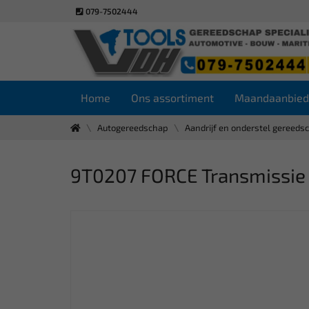
079-7502444
Home
Ons assortiment
Maandaanbied
Autogereedschap
Aandrijf en onderstel gereeds
9T0207 FORCE Transmissie f