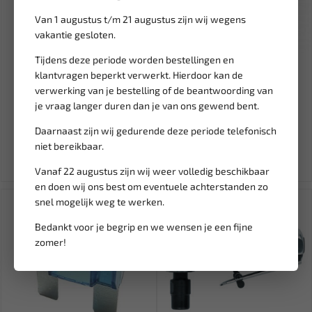
Van 1 augustus t/m 21 augustus zijn wij wegens
vakantie gesloten.
Tijdens deze periode worden bestellingen en
Leverbaar
Leverbaar
klantvragen beperkt verwerkt. Hierdoor kan de
PP scotch lock dubbel blauw
SATRA Timingset FORD
verwerking van je bestelling of de beantwoording van
K952 (5 ST) BL-SC3000B
vergrendeling vliegwiel S-
je vraag langer duren dan je van ons gewend bent.
6TF...
7,39
18,95
Daarnaast zijn wij gedurende deze periode telefonisch
Ex. btw: € 6,11
Ex. btw: € 15,66
niet bereikbaar.
Vanaf 22 augustus zijn wij weer volledig beschikbaar
en doen wij ons best om eventuele achterstanden zo
SALE!
snel mogelijk weg te werken.
Bedankt voor je begrip en we wensen je een fijne
zomer!