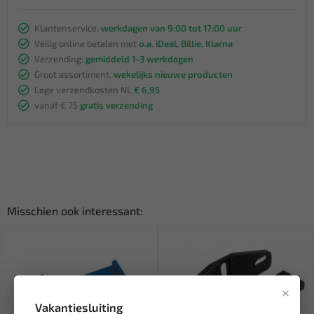
Klantenservice,
werkdagen van 9:00 tot 17:00 uur
Veilig online betalen met
o.a. iDeal, Billie, Klarna
Verzending:
gemiddeld 1-3 werkdagen
Groot assortiment,
wekelijks nieuwe producten
Lage verzendkosten NL
€ 6,95
vanaf € 75
gratis verzending
Misschien ook interessant:
×
Vakantiesluiting