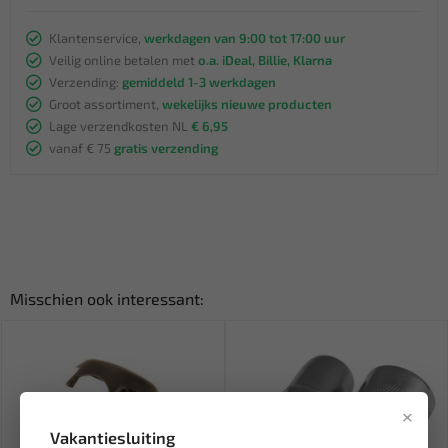
Klantenservice,
werkdagen van 9:00 tot 17:00 uur
Veilig online betalen met
o.a. iDeal, Billie, Klarna
Verzending:
gemiddeld 1-3 werkdagen
Groot assortiment,
wekelijks nieuwe producten
Lage verzendkosten NL
€ 6,95
vanaf € 75
gratis verzending
Misschien ook interessant:
×
Vakantiesluiting