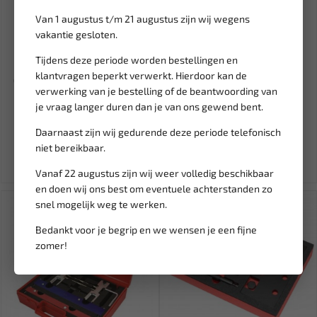
Van 1 augustus t/m 21 augustus zijn wij wegens
vakantie gesloten.
Tijdens deze periode worden bestellingen en
Leverbaar
Leverbaar
klantvragen beperkt verwerkt. Hierdoor kan de
Q-PARTS Stekkerdoos PVC 7-
JBM Accupool reiniging set
verwerking van je bestelling of de beantwoording van
polig QP303503
JBM-52621
je vraag langer duren dan je van ons gewend bent.
3,90
9,95
Daarnaast zijn wij gedurende deze periode telefonisch
Ex. btw: € 3,22
Ex. btw: € 8,22
niet bereikbaar.
Vanaf 22 augustus zijn wij weer volledig beschikbaar
en doen wij ons best om eventuele achterstanden zo
snel mogelijk weg te werken.
Bedankt voor je begrip en we wensen je een fijne
zomer!