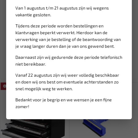
Van 1 augustus t/m 21 augustus zijn wij wegens
vakantie gesloten.
Leverbaar
Leverbaar
Tijdens deze periode worden bestellingen en
klantvragen beperkt verwerkt. Hierdoor kan de
BGS KRAFTMAN
FORCE 3/8" Doppen set lang
verwerking van je bestelling of de beantwoording van
Soldeerpistool | 100 W 9920
12-kant, 8 t/m 19 mm 31...
je vraag langer duren dan je van ons gewend bent.
26,11
32,19
30,72
37,87
Daarnaast zijn wij gedurende deze periode telefonisch
Ex. btw: € 21,58
Ex. btw: € 26,61
niet bereikbaar.
Vanaf 22 augustus zijn wij weer volledig beschikbaar
en doen wij ons best om eventuele achterstanden zo
SALE!
snel mogelijk weg te werken.
Bedankt voor je begrip en we wensen je een fijne
zomer!