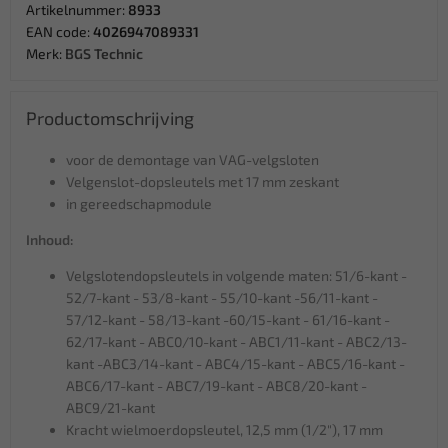
Artikelnummer:
8933
EAN code:
4026947089331
Merk:
BGS Technic
Productomschrijving
voor de demontage van VAG-velgsloten
Velgenslot-dopsleutels met 17 mm zeskant
in gereedschapmodule
Inhoud:
Velgslotendopsleutels in volgende maten: 51/6-kant -
52/7-kant - 53/8-kant - 55/10-kant -56/11-kant -
57/12-kant - 58/13-kant -60/15-kant - 61/16-kant -
62/17-kant - ABC0/10-kant - ABC1/11-kant - ABC2/13-
kant -ABC3/14-kant - ABC4/15-kant - ABC5/16-kant -
ABC6/17-kant - ABC7/19-kant - ABC8/20-kant -
ABC9/21-kant
Kracht wielmoerdopsleutel, 12,5 mm (1/2"), 17 mm