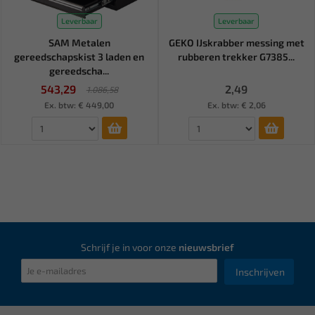
Leverbaar
Leverbaar
SAM Metalen
GEKO IJskrabber messing met
gereedschapskist 3 laden en
rubberen trekker G7385...
gereedscha...
543,29
2,49
1.086,58
Ex. btw: € 449,00
Ex. btw: € 2,06
Schrijf je in voor onze
nieuwsbrief
Inschrijven