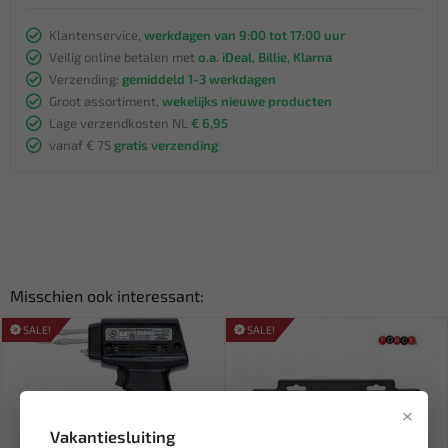
Klantenservice,
werkdagen van 9:00 tot 17:00 uur
Veilig online betalen met
o.a. iDeal, Billie, Klarna
Verzending:
gemiddeld 1-3 werkdagen
Groot assortiment,
wekelijks nieuwe producten
Lage verzendkosten NL
€ 6,95
vanaf € 75
gratis verzending
Misschien ook interessant:
SALE!
SALE!
×
Vakantiesluiting