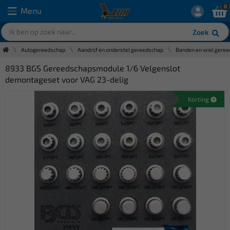
0
Menu
Zoek
Autogereedschap
Aandrijf en onderstel gereedschap
Banden en wiel gere
8933 BGS Gereedschapsmodule 1/6 Velgenslot
demontageset voor VAG 23-delig
Korting