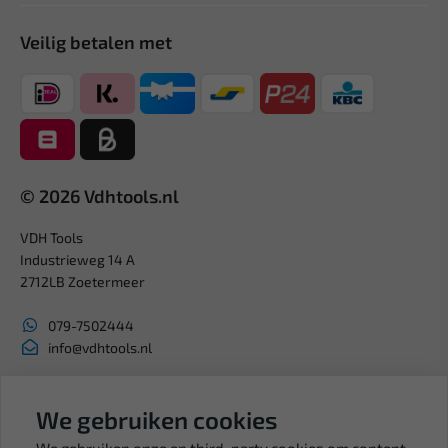
Veilig betalen met
© 2026 Vdhtools.nl
VDH Tools
Industrieweg 14 A
2712LB Zoetermeer
079-7502444
info@vdhtools.nl
KVK: 27327513
BTW: NL819958657B01
We gebruiken cookies