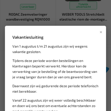
Tijdelijk
Leverbaar
uitverkocht
RODAC Zeemvelwringer
WEBER TOOLS Stretchbelt
wandbevestiging RQN1000
elastische riem de-montage...
491,26
20,06
×
554,18
23,60
Ex. btw: € 406,00
Ex. btw: € 16,58
Vakantiesluiting
Van 1 augustus t/m 21 augustus zijn wij wegens
SALE!
vakantie gesloten.
Tijdens deze periode worden bestellingen en
klantvragen beperkt verwerkt. Hierdoor kan de
verwerking van je bestelling of de beantwoording van
je vraag langer duren dan je van ons gewend bent.
Daarnaast zijn wij gedurende deze periode telefonisch
niet bereikbaar.
Leverbaar
Vanaf 22 augustus zijn wij weer volledig beschikbaar
en doen wij ons best om eventuele achterstanden zo
BGS Demontage tool