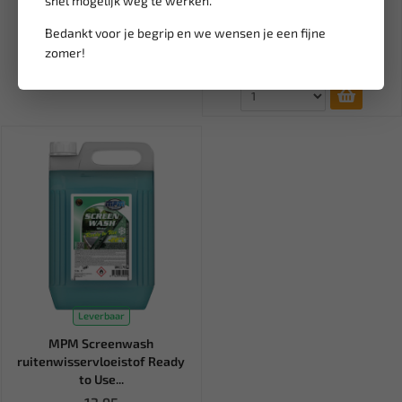
snel mogelijk weg te werken.
deurrubbers en
randbeschermers...
Bedankt voor je begrip en we wensen je een fijne
18,15
21,36
zomer!
Ex. btw: € 15,00
Leverbaar
MPM Screenwash
ruitenwisservloeistof Ready
to Use...