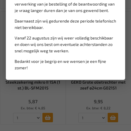
verwerking van je bestelling of de beantwoording van
je vraag langer duren dan je van ons gewend bent.
Daarnaast zijn wij gedurende deze periode telefonisch
niet bereikbaar.
Vanaf 22 augustus zijn wij weer volledig beschikbaar
en doen wij ons best om eventuele achterstanden zo
snel mogelijk weg te werken.
Bedankt voor je begrip en we wensen je een fijne
zomer!
Leverbaar
Leverbaar
Steekzekering mikro II 15A (1
GEKO Grote olietrechter met
st.) BL-SFM2015
zeef ø24cm G02151
5,87
9,95
Ex. btw: € 4,85
Ex. btw: € 8,22