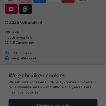
© 2026 Vdhtools.nl
VDH Tools
Industrieweg 14 A
2712LB Zoetermeer
079-7502444
info@vdhtools.nl
KVK: 27327513
BTW: NL819958657B01
We gebruiken cookies
We gebruiken onze en third-party cookies om content
te personaliseren en web traffic te analyseren.
Lees
meer over cookies
Volg ons
Cookies accepteren