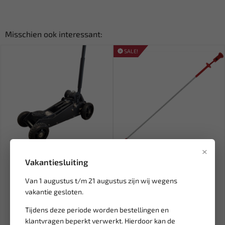
Misschien ook interessant:
SALE!
×
Leverbaar
Leverbaar
Vakantiesluiting
EAGLE PRO Off Road
WEBER TOOLS Flexgrijper &
garagekrik 3 ton E-1730
magneet met verlichting...
Van 1 augustus t/m 21 augustus zijn wij wegens
vakantie gesloten.
483,88
8,18
9,62
Tijdens deze periode worden bestellingen en
Ex. btw: € 399,90
Ex. btw: € 6,76
klantvragen beperkt verwerkt. Hierdoor kan de