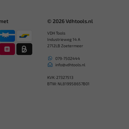
 met
© 2026 Vdhtools.nl
VDH Tools
Industrieweg 14 A
2712LB Zoetermeer
079-7502444
info@vdhtools.nl
KVK: 27327513
BTW: NL819958657B01