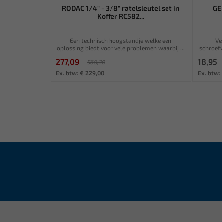
RODAC 1/4" - 3/8" ratelsleutel set in
GE
Koffer RC582...
Een technisch hoogstandje welke een
Ve
oplossing biedt voor vele problemen waarbij ...
schroef
277,09
18,95
568,70
Ex. btw: € 229,00
Ex. btw: 