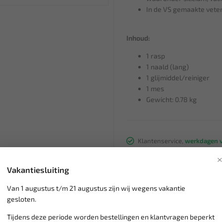
In de VS gemaakte vete
Inhoud:
1 rasp
1 naald (lang)
1 glijmiddel/reiniger
1 mes
Gewicht: 0.78 kg
Klantenservice,
werkdagen v
Veilig online betalen met
o.a.
Verzending:
gemiddeld 1-3 
Vakantiesluiting
Groot assortiment,
wekelijk
Lage verzendkosten NL
€ 6,
Van 1 augustus t/m 21 augustus zijn wij wegens vakantie
vanaf € 75
gratis verzending
gesloten.
Tijdens deze periode worden bestellingen en klantvragen beperkt