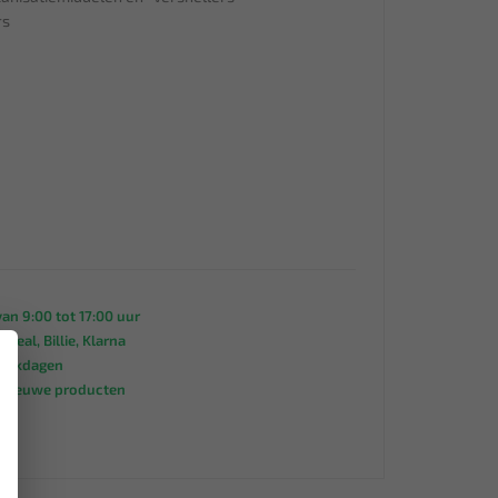
rs
an 9:00 tot 17:00 uur
 iDeal, Billie, Klarna
×
werkdagen
s nieuwe producten
95