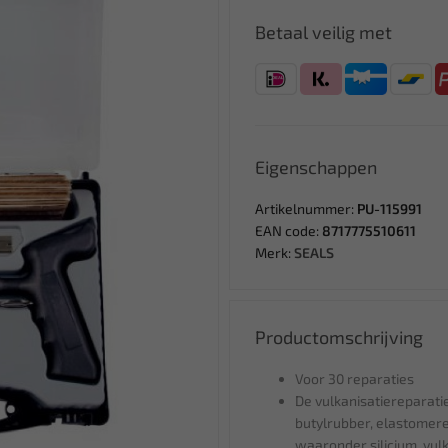
Betaal veilig met
Eigenschappen
Artikelnummer:
PU-115991
EAN code:
8717775510611
Merk:
SEALS
Productomschrijving
Voor 30 reparaties
De vulkanisatiereparat
butylrubber, elastomer
waaronder silicium, vul