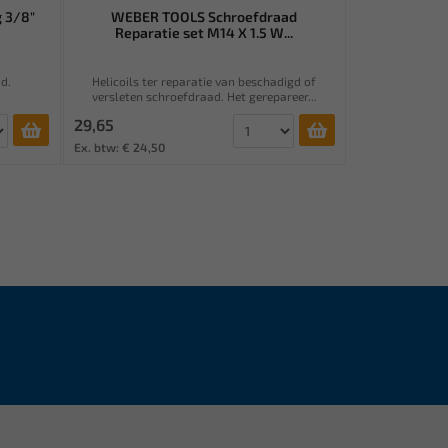
 3/8"
WEBER TOOLS Schroefdraad
Reparatie set M14 X 1.5 W...
d.
Helicoils ter reparatie van beschadigd of
versleten schroefdraad. Het gerepareer...
29,65
Ex. btw: € 24,50