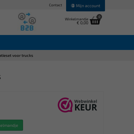
Contact
Mijn account
0
Winkelmandje
€ 0,00
tieset voor trucks
s
nkelmandje