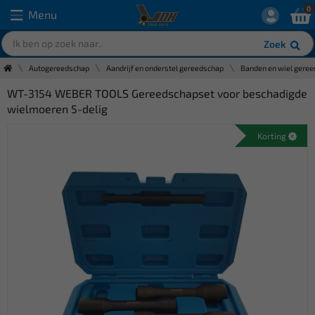
0
Menu
Zoek
Autogereedschap
Aandrijf en onderstel gereedschap
Banden en wiel gere
WT-3154 WEBER TOOLS Gereedschapset voor beschadigde
wielmoeren 5-delig
Korting