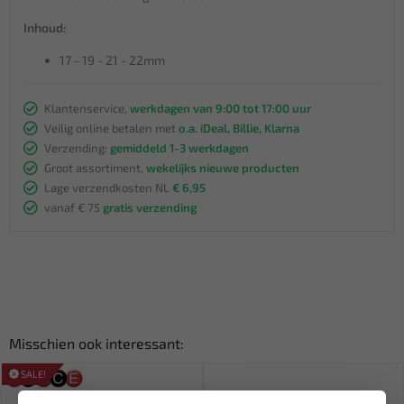
Inhoud:
17 - 19 - 21 - 22mm
Klantenservice,
werkdagen van 9:00 tot 17:00 uur
Veilig online betalen met
o.a. iDeal, Billie, Klarna
Verzending:
gemiddeld 1-3 werkdagen
Groot assortiment,
wekelijks nieuwe producten
Lage verzendkosten NL
€ 6,95
vanaf € 75
gratis verzending
Misschien ook interessant:
SALE!