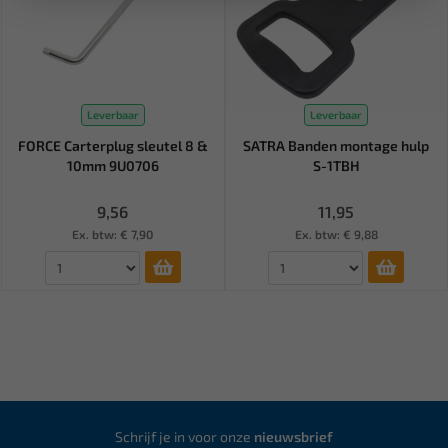
Leverbaar
Leverbaar
FORCE Carterplug sleutel 8 &
SATRA Banden montage hulp
10mm 9U0706
S-1TBH
9,56
11,95
Ex. btw: € 7,90
Ex. btw: € 9,88
Schrijf je in voor onze
nieuwsbrief