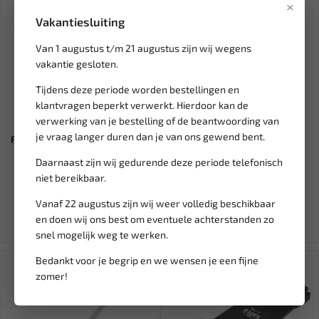
×
Vakantiesluiting
Van 1 augustus t/m 21 augustus zijn wij wegens
vakantie gesloten.
Tijdens deze periode worden bestellingen en
klantvragen beperkt verwerkt. Hierdoor kan de
Leverbaar
Leverbaar
verwerking van je bestelling of de beantwoording van
je vraag langer duren dan je van ons gewend bent.
FORCE Schroefdraad linkse en
STEEKZEKERING NORM 80V
rechtse draad vijl 0....
25A (5 ST) BL-SF1825
Daarnaast zijn wij gedurende deze periode telefonisch
niet bereikbaar.
32,55
26,27
38,30
Vanaf 22 augustus zijn wij weer volledig beschikbaar
Ex. btw: € 26,90
Ex. btw: € 21,71
en doen wij ons best om eventuele achterstanden zo
snel mogelijk weg te werken.
Bedankt voor je begrip en we wensen je een fijne
zomer!