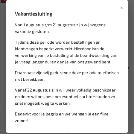
×
Vakantiesluiting
Van 1 augustus t/m 21 augustus zijn wij wegens
vakantie gesloten.
Tijdens deze periode worden bestellingen en
klantvragen beperkt verwerkt. Hierdoor kan de
verwerking van je bestelling of de beantwoording van
Tijdelijk
uitverkocht
Leverbaar
je vraag langer duren dan je van ons gewend bent.
FORCE 3/8" Momentsleutel
FORCE Remvloeistof tester &
Daarnaast zijn wij gedurende deze periode telefonisch
vast 18Nm voor bougies 64...
remontluchting afpers...
niet bereikbaar.
71,02
157,21
83,55
184,95
Vanaf 22 augustus zijn wij weer volledig beschikbaar
Ex. btw: € 58,69
Ex. btw: € 129,92
en doen wij ons best om eventuele achterstanden zo
snel mogelijk weg te werken.
Bedankt voor je begrip en we wensen je een fijne
SALE!
zomer!