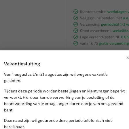
Klantenservice,
werkdagen v
Veilig online betalen met
o.a.
Verzending:
gemiddeld 1-3 
Groot assortiment,
wekelijk
Lage verzendkosten NL
€ 6,
vanaf € 75
gratis verzending
Vakantiesluiting
Van 1 augustus t/m 21 augustus zijn wij wegens vakantie
gesloten.
Tijdens deze periode worden bestellingen en klantvragen beperkt
verwerkt. Hierdoor kan de verwerking van je bestelling of de
beantwoording van je vraag langer duren dan je van ons gewend
bent.
Daarnaast zijn wij gedurende deze periode telefonisch niet
bereikbaar.