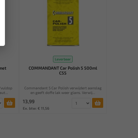
Leverbaar
met
COMMANDANT Car Polish 5 500ml
C55
/vuldop
Commandant 5 Car Polish verwijdert aanslag
ut...
en geeft doffe lak weer glans. Verwij...
13,99
Ex. btw: € 11,56