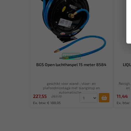
Leverbaar
BGS Open luchthaspel 15 meter 8584
LIQU
geschikt voor wand-, vloer- en
Reinigt
plafondmontage met slangstop en
en 
automatische...
227,55
11,44
267,70
Ex. btw: € 188,05
Ex. btw: