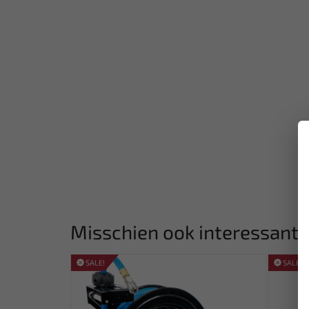
Misschien ook interessant:
SALE!
SALE!