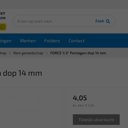
Zoek
ingen
Merken
Folders
Contact
chap
Rem gereedschap
FORCE 1/2" Pentagon dop 14 mm
n dop 14 mm
4,05
Ex. btw: € 3,35
Tijdelijk uitverkocht