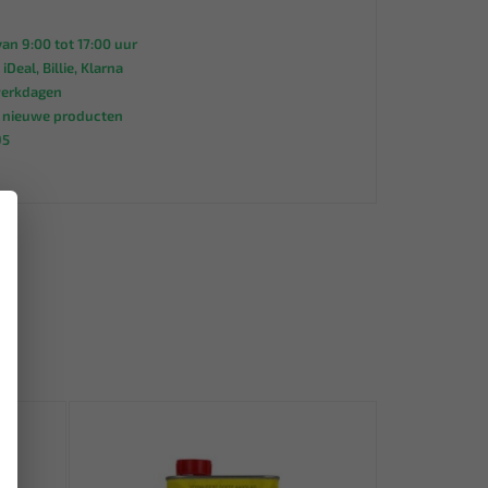
an 9:00 tot 17:00 uur
 iDeal, Billie, Klarna
werkdagen
s nieuwe producten
95
×