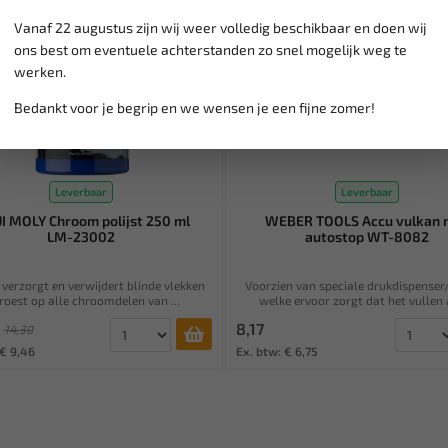
Vanaf 22 augustus zijn wij weer volledig beschikbaar en doen wij
ons best om eventuele achterstanden zo snel mogelijk weg te
werken.
Bedankt voor je begrip en we wensen je een fijne zomer!
Leverbaar
Leverbaar
I MOLY Chroom polijst 250 ml
WEBER TOOLS Accu vulkan 
LM-23002
autostop WT-8082
, verzorgt en verwijdert blinde vlekken
Voorzien van speciale drukdispenser
roest op alle chroomdelen van ...
welke ervoor zorgt dat het vullen a
8,17
14,30
 € 9,46
Ex. btw: € 6,75