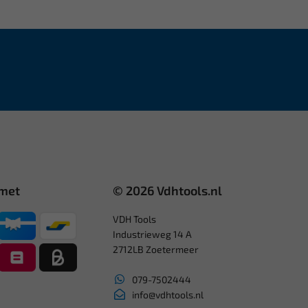
 met
© 2026 Vdhtools.nl
VDH Tools
Industrieweg 14 A
2712LB Zoetermeer
079-7502444
info@vdhtools.nl