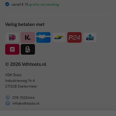
vanaf € 75
gratis verzending
Veilig betalen met
© 2026 Vdhtools.nl
VDH Tools
Industrieweg 14 A
2712LB Zoetermeer
079-7502444
info@vdhtools.nl
KVK: 27327513