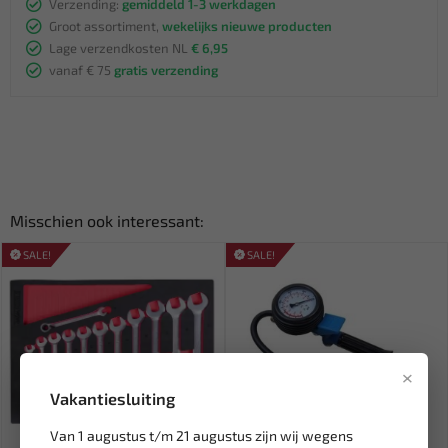
Verzending:
gemiddeld 1-3 werkdagen
Groot assortiment,
wekelijks nieuwe producten
Lage verzendkosten NL
€ 6,95
vanaf € 75
gratis verzending
Misschien ook interessant:
SALE!
SALE!
×
Vakantiesluiting
Van 1 augustus t/m 21 augustus zijn wij wegens