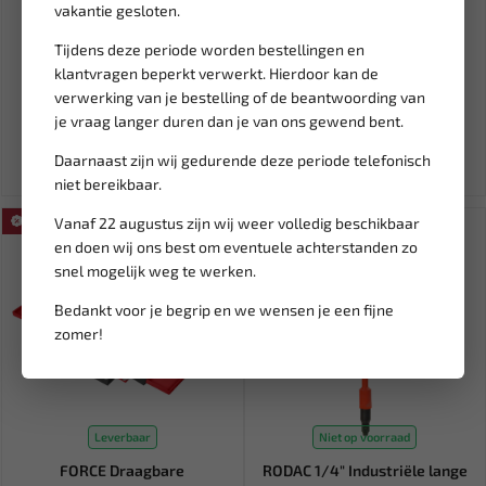
Leverbaar
Leverbaar
vakantie gesloten.
WEBER TOOLS
WEBER TOOLS Bandenpomp
Tijdens deze periode worden bestellingen en
Ringratelsleutels
tot 7 Bar WT-111029
klantvragen beperkt verwerkt. Hierdoor kan de
omschakelbaar 8 t/m...
verwerking van je bestelling of de beantwoording van
73,95
28,54
87,00
33,58
je vraag langer duren dan je van ons gewend bent.
Ex. btw: € 61,12
Ex. btw: € 23,59
Daarnaast zijn wij gedurende deze periode telefonisch
niet bereikbaar.
Vanaf 22 augustus zijn wij weer volledig beschikbaar
SALE!
SALE!
en doen wij ons best om eventuele achterstanden zo
snel mogelijk weg te werken.
Bedankt voor je begrip en we wensen je een fijne
zomer!
Leverbaar
Niet op voorraad
FORCE Draagbare
RODAC 1/4" Industriële lange