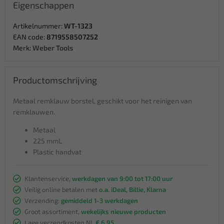
Eigenschappen
Artikelnummer:
WT-1323
EAN code:
8719558507252
Merk:
Weber Tools
Productomschrijving
Metaal remklauw borstel, geschikt voor het reinigen van
remklauwen.
Metaal
225 mmL
Plastic handvat
Klantenservice,
werkdagen van 9:00 tot 17:00 uur
Veilig online betalen met
o.a. iDeal, Billie, Klarna
Verzending:
gemiddeld 1-3 werkdagen
Groot assortiment,
wekelijks nieuwe producten
Lage verzendkosten NL
€ 6,95