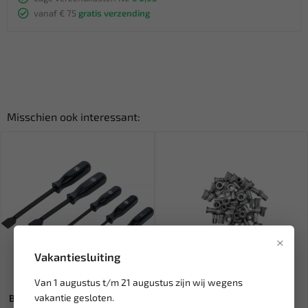
vanaf € 75
gratis verzending
Misschien ook interessant:
×
Vakantiesluiting
Leverbaar
Leverbaar
Van 1 augustus t/m 21 augustus zijn wij wegens
vakantie gesloten.
BGS Schraper en haakset | 5 st.
LB TOOLS Blindklinkmoeren