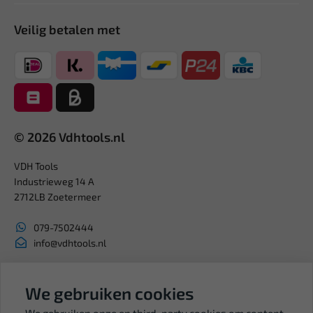
Veilig betalen met
© 2026 Vdhtools.nl
VDH Tools
Industrieweg 14 A
2712LB Zoetermeer
079-7502444
info@vdhtools.nl
KVK: 27327513
BTW: NL819958657B01
We gebruiken cookies