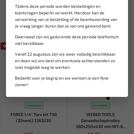
BGS-9132
M10 van carbon staal, pl...
Tijdens deze periode worden bestellingen en
klantvragen beperkt verwerkt. Hierdoor kan de
16,07
6,05
verwerking van je bestelling of de beantwoording van
Ex. btw: € 13,28
Ex. btw: € 5,00
je vraag langer duren dan je van ons gewend bent.
Daarnaast zijn wij gedurende deze periode telefonisch
niet bereikbaar.
SALE!
SALE!
Vanaf 22 augustus zijn wij weer volledig beschikbaar
en doen wij ons best om eventuele achterstanden zo
snel mogelijk weg te werken.
Bedankt voor je begrip en we wensen je een fijne
zomer!
Leverbaar
Leverbaar
FORCE 1/4" Torx bit T30
WEBER TOOLS
(32mmL) 3263230
Gereedschaptrolley
360x250x430 mm WT-8...