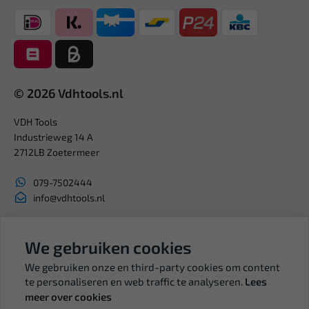
© 2026 Vdhtools.nl
VDH Tools
Industrieweg 14 A
2712LB Zoetermeer
079-7502444
info@vdhtools.nl
KVK: 27327513
BTW: NL819958657B01
We gebruiken cookies
We gebruiken onze en third-party cookies om content
te personaliseren en web traffic te analyseren.
Lees
meer over cookies
Volg ons