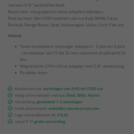
met een 3/8” aandrijfvierkant.
Nooit meer mis grijpen en losse adapters bijkopen.
Past op meer dan 1500 modellen van o.a Audi, BMW, Iveco,
Renault, Range Rover, Seat, Volkswagen, Volvo, Ford, Fiat, etc.
Inhoud:
Twee verstelbare remzuiger adapters - 2 pins en 3 pins
- verstelbaar van 15 tot 35 mm, maximum drukkracht 50
Nm
Magnetische 2 Pin's Drive adapter met 3/8" aandrijving
Pin dikte: 4mm
Klantenservice,
werkdagen van 9:00 tot 17:00 uur
Veilig online betalen met
o.a. iDeal, Billie, Klarna
Verzending:
gemiddeld 1-3 werkdagen
Groot assortiment,
wekelijks nieuwe producten
Lage verzendkosten NL
€ 6,95
vanaf € 75
gratis verzending