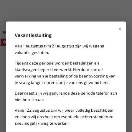
×
Misschien ook interessant:
Vakantiesluiting
SALE!
Van 1 augustus t/m 21 augustus zijn wij wegens
vakantie gesloten.
Tijdens deze periode worden bestellingen en
klantvragen beperkt verwerkt. Hierdoor kan de
verwerking van je bestelling of de beantwoording van
je vraag langer duren dan je van ons gewend bent.
Daarnaast zijn wij gedurende deze periode telefonisch
niet bereikbaar.
Leverbaar
Leverbaar
WEBER TOOLS Draadeind
JBM SDS-PLUS adapter voor
Vanaf 22 augustus zijn wij weer volledig beschikbaar
borstelset (t.b.v. WT-2243)...
boorhouder 1/2" 14841
en doen wij ons best om eventuele achterstanden zo
snel mogelijk weg te werken.
14,30
3,94
16,82