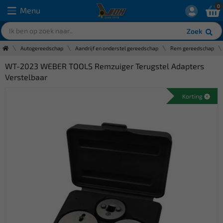
0
Menu
Zoek
Autogereedschap
Aandrijf en onderstel gereedschap
Rem gereedschap
WT-2023 WEBER TOOLS Remzuiger Terugstel Adapters
Verstelbaar
Korting