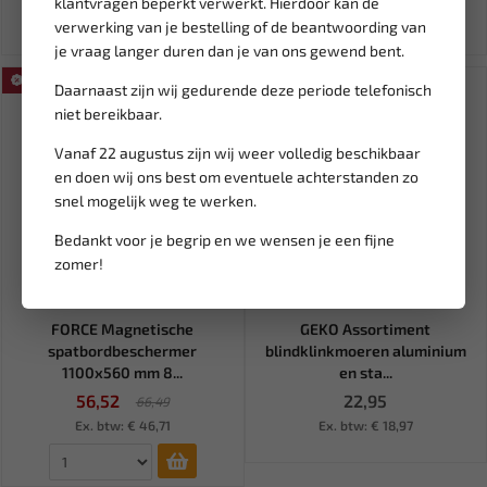
klantvragen beperkt verwerkt. Hierdoor kan de
verwerking van je bestelling of de beantwoording van
je vraag langer duren dan je van ons gewend bent.
SALE!
Daarnaast zijn wij gedurende deze periode telefonisch
niet bereikbaar.
Vanaf 22 augustus zijn wij weer volledig beschikbaar
en doen wij ons best om eventuele achterstanden zo
snel mogelijk weg te werken.
Bedankt voor je begrip en we wensen je een fijne
zomer!
Leverbaar
Niet op voorraad
FORCE Magnetische
GEKO Assortiment
spatbordbeschermer
blindklinkmoeren aluminium
1100x560 mm 8...
en sta...
56,52
22,95
66,49
Ex. btw: € 46,71
Ex. btw: € 18,97