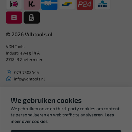
© 2026 Vdhtools.nl
VDH Tools
Industrieweg 14 A
2712LB Zoetermeer
079-7502444
info@vdhtools.nl
KVK: 27327513
BTW: NL819958657B01
We gebruiken cookies
We gebruiken onze en third-party cookies om content
te personaliseren en web traffic te analyseren.
Lees
meer over cookies
Volg ons