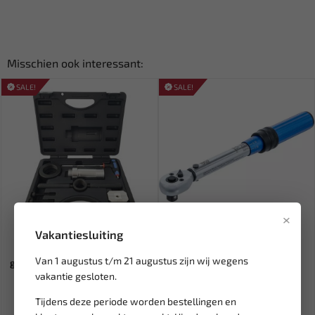
Misschien ook interessant:
SALE!
SALE!
×
Leverbaar
Leverbaar
Vakantiesluiting
WEBER TOOLS Schokbreker
BGS 3/8'' Momentsleutel 10
Van 1 augustus t/m 21 augustus zijn wij wegens
gereedschap voor dubbelwer...
mm 5-25 Nm 2841
vakantie gesloten.
71,89
50,96
84,58
59,96
Tijdens deze periode worden bestellingen en
Ex. btw: € 59,42
Ex. btw: € 42,12