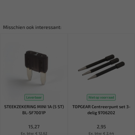
Misschien ook interessant:
Leverbaar
Niet op voorraad
STEEKZEKERING MINI 1A (5 ST)
TOPGEAR Centreerpunt set 3-
BL-SF7001P
delig 9706202
15,27
2,95
Ex. btw: € 12,62
Ex. btw: € 2,44