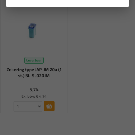
Leverbaar
Zekering type JAP-JM 20a (1
st.) BL-SL020JM
5,74
Ex. btw: € 4,74