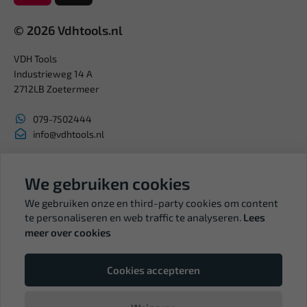
© 2026 Vdhtools.nl
VDH Tools
Industrieweg 14 A
2712LB Zoetermeer
079-7502444
info@vdhtools.nl
KVK: 27327513
BTW: NL819958657B01
We gebruiken cookies
We gebruiken onze en third-party cookies om content
te personaliseren en web traffic te analyseren.
Lees
meer over cookies
Volg ons
Cookies accepteren