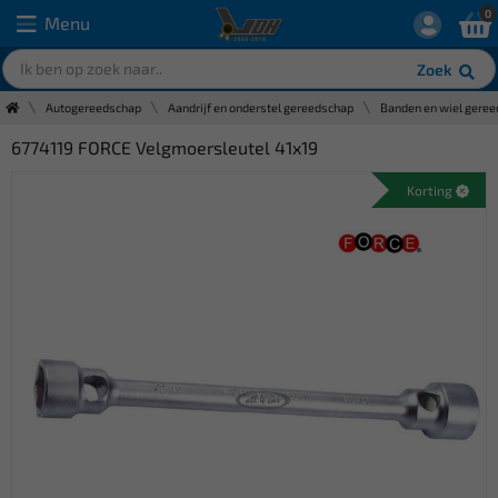
0
Menu
Zoek
Autogereedschap
Aandrijf en onderstel gereedschap
Banden en wiel gere
6774119 FORCE Velgmoersleutel 41x19
Korting