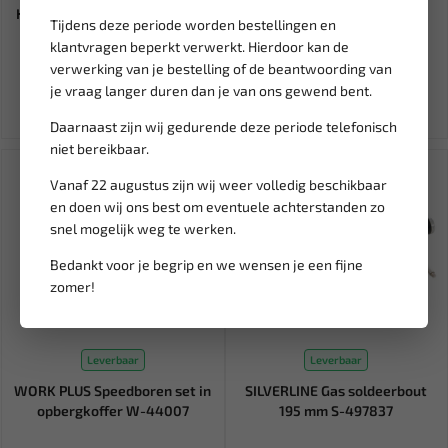
Krachtdoppen set 6-kant WT-
steel, 3 KG H-3030.9151...
Tijdens deze periode worden bestellingen en
8560
klantvragen beperkt verwerkt. Hierdoor kan de
18,41
29,95
21,66
33,28
verwerking van je bestelling of de beantwoording van
Ex. btw: € 15,21
Ex. btw: € 24,75
je vraag langer duren dan je van ons gewend bent.
Daarnaast zijn wij gedurende deze periode telefonisch
niet bereikbaar.
Vanaf 22 augustus zijn wij weer volledig beschikbaar
en doen wij ons best om eventuele achterstanden zo
snel mogelijk weg te werken.
Bedankt voor je begrip en we wensen je een fijne
zomer!
Leverbaar
Leverbaar
WORK PLUS Speedboren set in
SILVERLINE Gas soldeerbout
opbergkoffer W-44007
195 mm S-497837