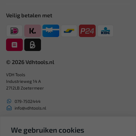
Veilig betalen met
© 2026 Vdhtools.nl
VDH Tools
Industrieweg 14 A
2712LB Zoetermeer
079-7502444
info@vdhtools.nl
KVK: 27327513
BTW: NL819958657B01
We gebruiken cookies