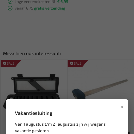
Lage verzendkosten NL
€ 6,95
vanaf € 75
gratis verzending
Misschien ook interessant:
SALE!
SALE!
×
Vakantiesluiting
Leverbaar
Leverbaar
Van 1 augustus t/m 21 augustus zijn wij wegens
vakantie gesloten.
WEBER TOOLS 3/8''
HALDER Voorhamer met 90 cm