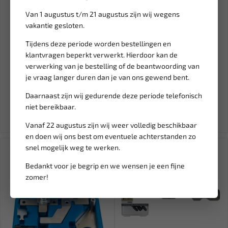
Van 1 augustus t/m 21 augustus zijn wij wegens
vakantie gesloten.
Tijdens deze periode worden bestellingen en
Leverbaar
Niet op voorraad
klantvragen beperkt verwerkt. Hierdoor kan de
FORCE Noid stekker set om
RIPCA Striptang en kniptang
verwerking van je bestelling of de beantwoording van
ECU signaalfouten te tra...
2.5-10.0mm² CCT3
je vraag langer duren dan je van ons gewend bent.
70,61
14,94
83,07
Daarnaast zijn wij gedurende deze periode telefonisch
Ex. btw: € 58,35
Ex. btw: € 12,35
niet bereikbaar.
Vanaf 22 augustus zijn wij weer volledig beschikbaar
en doen wij ons best om eventuele achterstanden zo
snel mogelijk weg te werken.
Bedankt voor je begrip en we wensen je een fijne
zomer!