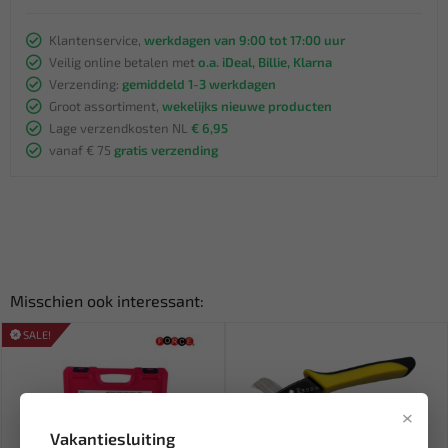
Klantenservice,
werkdagen van 9:00 tot 17:00 uur
Veilig online betalen met
o.a. iDeal, Billie, Klarna
Verzending:
gemiddeld 1-3 werkdagen
Groot assortiment,
wekelijks nieuwe producten
Lage verzendkosten NL
€ 6,95
vanaf € 75
gratis verzending
Misschien ook interessant:
SALE!
×
Vakantiesluiting